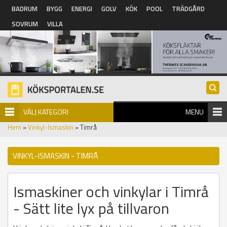
Hoppa till huvudinnehåll
BADRUM
BYGG
ENERGI
GOLV
KÖK
POOL
TRÄDGÅRD
SOVRUM
VILLA
VÄLJ KATEGORI
MENU
Hem
»
Vinkyl-Ismaskin
» Timrå
VINKYL-ISMASKIN - TIMRÅ
Ismaskiner och vinkylar i Timrå
- Sätt lite lyx på tillvaron