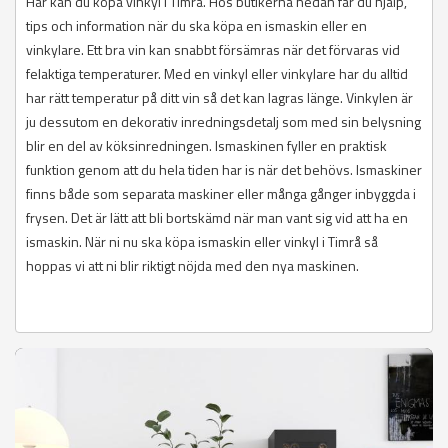
Här kan du köpa vinkyl i Timrå. Hos butikerna nedan får du hjälp,
tips och information när du ska köpa en ismaskin eller en
vinkylare. Ett bra vin kan snabbt försämras när det förvaras vid
felaktiga temperaturer. Med en vinkyl eller vinkylare har du alltid
har rätt temperatur på ditt vin så det kan lagras länge. Vinkylen är
ju dessutom en dekorativ inredningsdetalj som med sin belysning
blir en del av köksinredningen. Ismaskinen fyller en praktisk
funktion genom att du hela tiden har is när det behövs. Ismaskiner
finns både som separata maskiner eller många gånger inbyggda i
frysen. Det är lätt att bli bortskämd när man vant sig vid att ha en
ismaskin. När ni nu ska köpa ismaskin eller vinkyl i Timrå så
hoppas vi att ni blir riktigt nöjda med den nya maskinen.