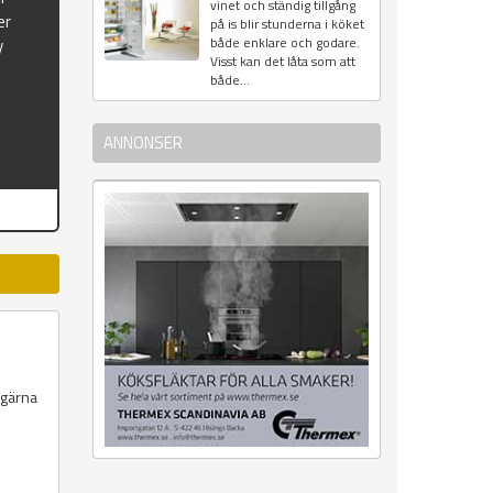
vinet och ständig tillgång
er
på is blir stunderna i köket
både enklare och godare.
y
Visst kan det låta som att
både...
ANNONSER
 gärna