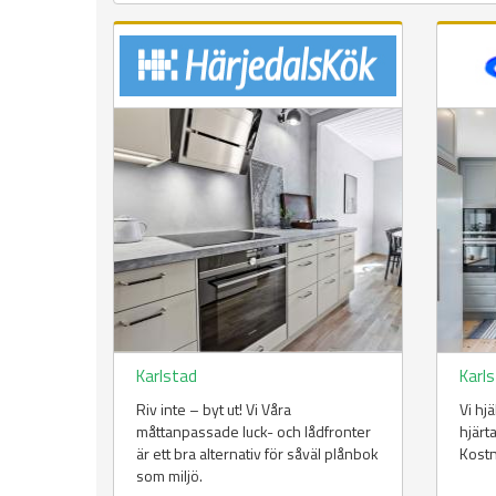
Karlstad
Karl
Riv inte – byt ut! Vi Våra
Vi hj
måttanpassade luck- och lådfronter
hjärt
är ett bra alternativ för såväl plånbok
Kost
som miljö.