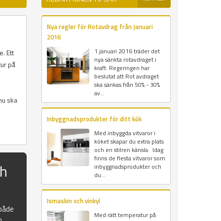
Nya regler för Rotavdrag från Januari
2016
1 januari 2016 träder det
. Ett
nya sänkta rotavdraget i
tur på
kraft. Regeringen har
beslutat att Rot avdraget
ska sänkas från 50% - 30%
av...
nu ska
Inbyggnadsprodukter för ditt kök
Med inbyggda vitvaror i
köket skapar du extra plats
och en stilren känsla. Idag
finns de flesta vitvaror som
ch
inbyggnadsprodukter och
du...
Ismaskin och vinkyl
 både
Med rätt temperatur på
n