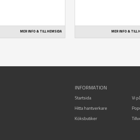
MER INFO & TILL HEMSIDA
MER INFO & TILL
INFORMATION
Startsida
Vi p
Hitta hantverkare
Pop
Köksbutiker
Till