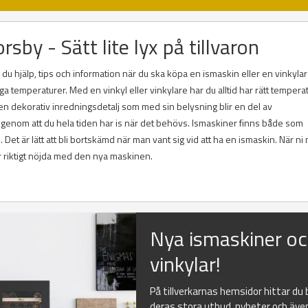
rsby - Sätt lite lyx på tillvaron
du hjälp, tips och information när du ska köpa en ismaskin eller en vinkylare
ga temperaturer. Med en vinkyl eller vinkylare har du alltid har rätt tempera
m en dekorativ inredningsdetalj som med sin belysning blir en del av
 genom att du hela tiden har is när det behövs. Ismaskiner finns både som
et är lätt att bli bortskämd när man vant sig vid att ha en ismaskin. När ni 
lir riktigt nöjda med den nya maskinen.
Nya ismaskiner o
vinkylar!
På tillverkarnas hemsidor hittar du
deras stora utbud, nyheter och äve