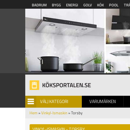
Hoppa till huvudinnehåll
BADRUM
BYGG
ENERGI
GOLV
KÖK
POOL
TR
VÄLJ KATEGORI
VARUMÄRKEN
BILDGALLERI
Hem
»
Vinkyl-Ismaskin
» Torsby
VINKYL-ISMASKIN - TORSBY