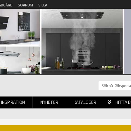
ÄDGÅRD
SOVRUM
VILLA
INSPIRATION
NYHETER
KATALOGER
HITTA 