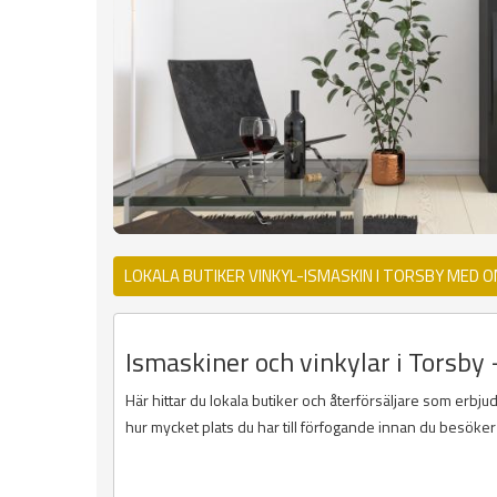
LOKALA BUTIKER VINKYL-ISMASKIN I TORSBY MED 
Ismaskiner och vinkylar i Torsby 
Här hittar du lokala butiker och återförsäljare som erbju
hur mycket plats du har till förfogande innan du besöker