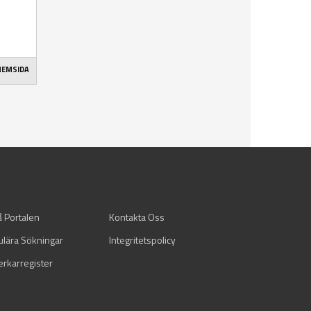
 HEMSIDA
å Portalen
Kontakta Oss
ulära Sökningar
Integritetspolicy
verkarregister