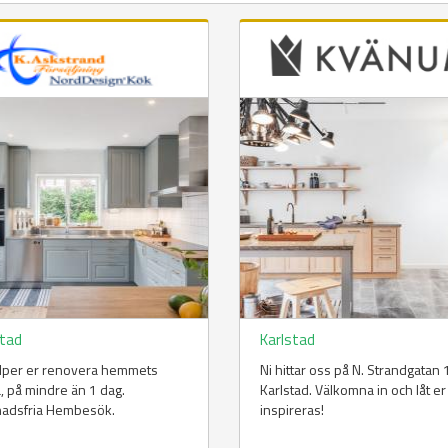
stad
Karlstad
älper er renovera hemmets
Ni hittar oss på N. Strandgatan 1
a, på mindre än 1 dag.
Karlstad. Välkomna in och låt er
nadsfria Hembesök.
inspireras!