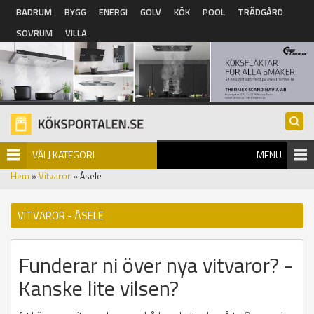
Hoppa till huvudinnehåll
BADRUM
BYGG
ENERGI
GOLV
KÖK
POOL
TRÄDGÅRD
SOVRUM
VILLA
VÄLJ KATEGORI
MENU
Hem
»
Vitvaror
» Åsele
VITVAROR - ÅSELE
Funderar ni över nya vitvaror? -
Kanske lite vilsen?