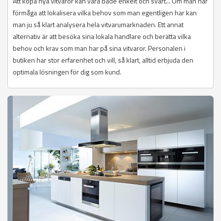
Att köpa nya vitvaror kan vara både enkelt och svårt... Om man har
förmåga att lokalisera vilka behov som man egentligen har kan
man ju så klart analysera hela vitvarumarknaden. Ett annat
alternativ är att besöka sina lokala handlare och berätta vilka
behov och krav som man har på sina vitvaror. Personalen i
butiken har stor erfarenhet och vill, så klart, alltid erbjuda den
optimala lösningen för dig som kund.