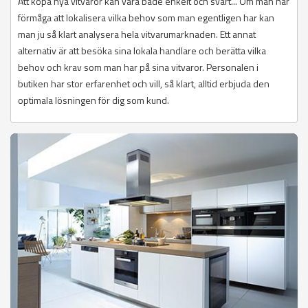
Att köpa nya vitvaror kan vara både enkelt och svårt... Om man har
förmåga att lokalisera vilka behov som man egentligen har kan
man ju så klart analysera hela vitvarumarknaden. Ett annat
alternativ är att besöka sina lokala handlare och berätta vilka
behov och krav som man har på sina vitvaror. Personalen i
butiken har stor erfarenhet och vill, så klart, alltid erbjuda den
optimala lösningen för dig som kund.