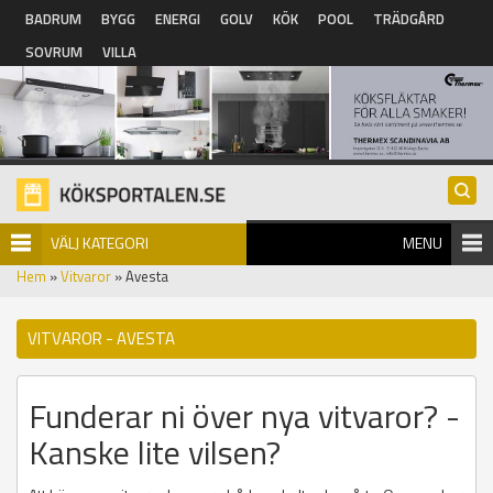
Hoppa till huvudinnehåll
BADRUM
BYGG
ENERGI
GOLV
KÖK
POOL
TRÄDGÅRD
SOVRUM
VILLA
VÄLJ KATEGORI
MENU
Hem
»
Vitvaror
» Avesta
VITVAROR - AVESTA
Funderar ni över nya vitvaror? -
Kanske lite vilsen?