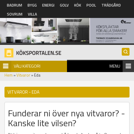
Hoppa till huvudinnehåll
BADRUM
BYGG
ENERGI
GOLV
KÖK
POOL
TRÄDGÅRD
SOVRUM
VILLA
VÄLJ KATEGORI
MENU
Hem
»
Vitvaror
» Eda
VITVAROR - EDA
Funderar ni över nya vitvaror? -
Kanske lite vilsen?