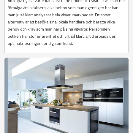
Att köpa nya vitvaror kan vara både enkelt och svårt... Om man har
förmåga att lokalisera vilka behov som man egentligen har kan
man ju så klart analysera hela vitvarumarknaden. Ett annat
alternativ är att besöka sina lokala handlare och berätta vilka
behov och krav som man har på sina vitvaror. Personalen i
butiken har stor erfarenhet och vill, så klart, alltid erbjuda den
optimala lösningen för dig som kund.