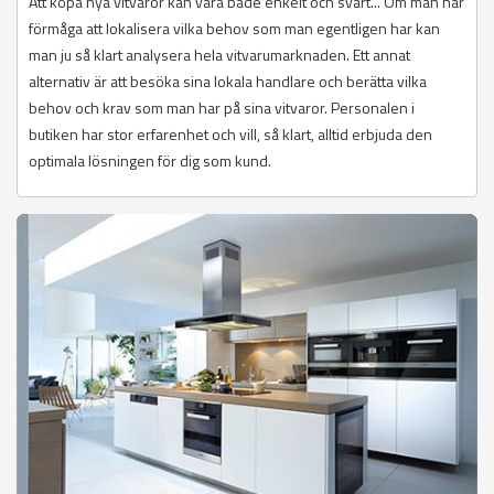
Att köpa nya vitvaror kan vara både enkelt och svårt... Om man har
förmåga att lokalisera vilka behov som man egentligen har kan
man ju så klart analysera hela vitvarumarknaden. Ett annat
alternativ är att besöka sina lokala handlare och berätta vilka
behov och krav som man har på sina vitvaror. Personalen i
butiken har stor erfarenhet och vill, så klart, alltid erbjuda den
optimala lösningen för dig som kund.