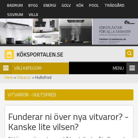
Hoppa till huvudinnehåll
BADRUM
BYGG
ENERGI
GOLV
KÖK
POOL
TRÄDGÅRD
SOVRUM
VILLA
VÄLJ KATEGORI
MENU
Hem
»
Vitvaror
» Hultsfred
VITVAROR - HULTSFRED
Funderar ni över nya vitvaror? -
Kanske lite vilsen?