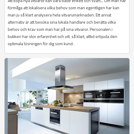
Att köpa nya vitvaror kan vara både enkelt och svårt... Om man har
förmåga att lokalisera vilka behov som man egentligen har kan
man ju så klart analysera hela vitvarumarknaden. Ett annat
alternativ är att besöka sina lokala handlare och berätta vilka
behov och krav som man har på sina vitvaror. Personalen i
butiken har stor erfarenhet och vill, så klart, alltid erbjuda den
optimala lösningen för dig som kund.