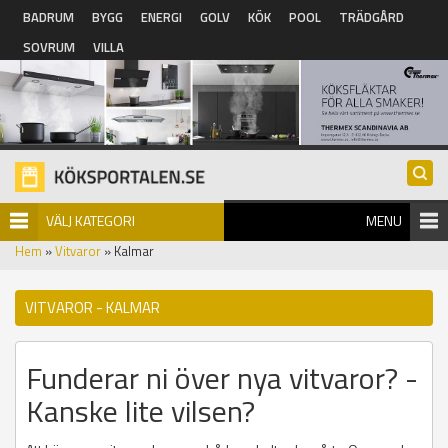
Hoppa till huvudinnehåll
BADRUM
BYGG
ENERGI
GOLV
KÖK
POOL
TRÄDGÅRD
SOVRUM
VILLA
VÄLJ KATEGORI
MENU
Hem
»
Vitvaror
» Kalmar
VITVAROR - KALMAR
Funderar ni över nya vitvaror? -
Kanske lite vilsen?