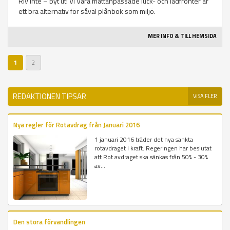
Riv inte – byt ut! Vi Våra måttanpassade luck- och lådfronter är
ett bra alternativ för såväl plånbok som miljö.
MER INFO & TILL HEMSIDA
1
2
REDAKTIONEN TIPSAR
VISA FLER
Nya regler för Rotavdrag från Januari 2016
1 januari 2016 träder det nya sänkta
rotavdraget i kraft. Regeringen har beslutat
att Rot avdraget ska sänkas från 50% - 30%
av...
Den stora förvandlingen