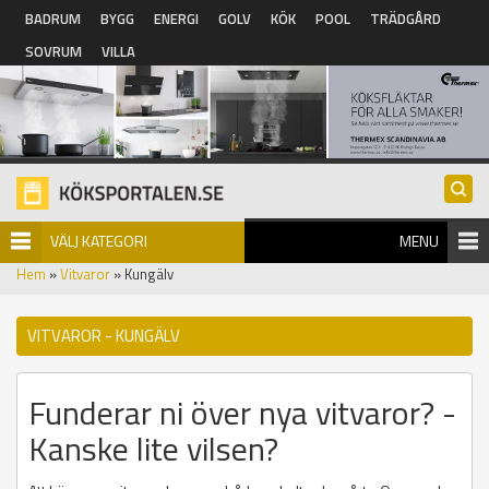
Hoppa till huvudinnehåll
BADRUM
BYGG
ENERGI
GOLV
KÖK
POOL
TRÄDGÅRD
SOVRUM
VILLA
VÄLJ KATEGORI
MENU
Hem
»
Vitvaror
» Kungälv
VITVAROR - KUNGÄLV
Funderar ni över nya vitvaror? -
Kanske lite vilsen?