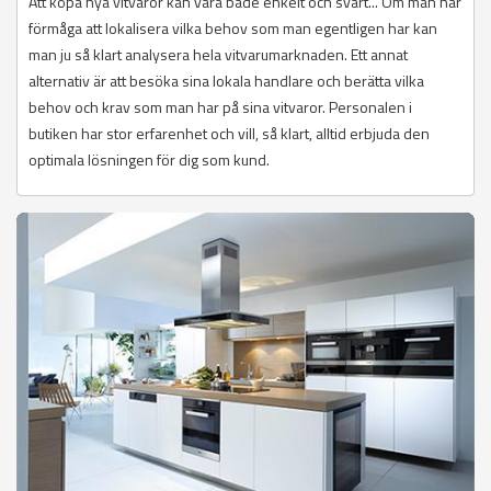
Att köpa nya vitvaror kan vara både enkelt och svårt... Om man har
förmåga att lokalisera vilka behov som man egentligen har kan
man ju så klart analysera hela vitvarumarknaden. Ett annat
alternativ är att besöka sina lokala handlare och berätta vilka
behov och krav som man har på sina vitvaror. Personalen i
butiken har stor erfarenhet och vill, så klart, alltid erbjuda den
optimala lösningen för dig som kund.