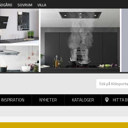
ÄDGÅRD
SOVRUM
VILLA
INSPIRATION
NYHETER
KATALOGER
HITTA 