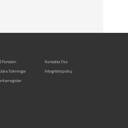
å Portalen
Kontakta Oss
ulära Sökningar
Integritetspolicy
verkarregister