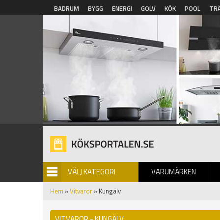
Hoppa till huvudinnehåll
BADRUM
BYGG
ENERGI
GOLV
KÖK
POOL
TR
VÄLJ KATEGORI
VARUMÄRKEN
BILDGALLERI
Hem
»
Vitvaror
» Kungälv
VITVAROR - KUNGÄLV