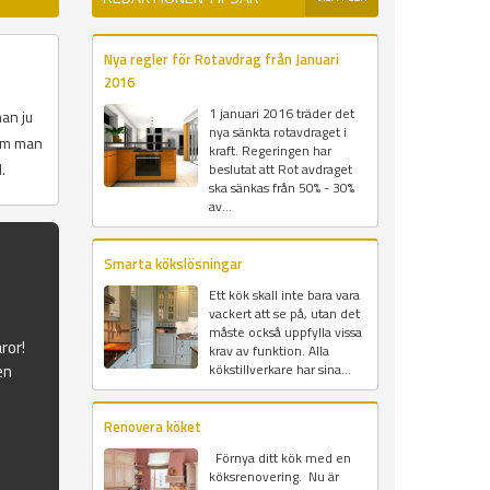
Nya regler för Rotavdrag från Januari
2016
1 januari 2016 träder det
an ju
nya sänkta rotavdraget i
som man
kraft. Regeringen har
.
beslutat att Rot avdraget
ska sänkas från 50% - 30%
av...
Smarta kökslösningar
Ett kök skall inte bara vara
vackert att se på, utan det
måste också uppfylla vissa
ror!
krav av funktion. Alla
en
kökstillverkare har sina...
Renovera köket
Förnya ditt kök med en
köksrenovering. Nu är