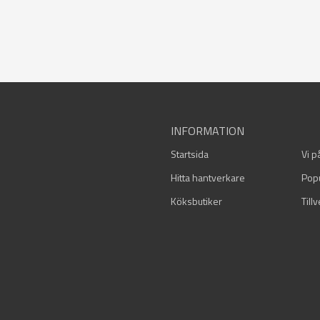
INFORMATION
Startsida
Vi p
Hitta hantverkare
Pop
Köksbutiker
Till