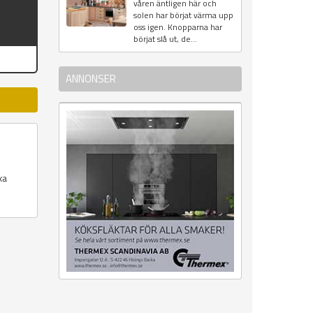
våren äntligen här och
solen har börjat värma upp
oss igen. Knopparna har
börjat slå ut, de...
ANNONSER
xa