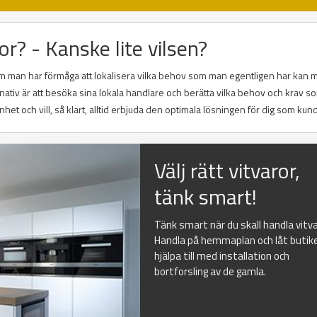
or? - Kanske lite vilsen?
 Om man har förmåga att lokalisera vilka behov som man egentligen har kan m
rnativ är att besöka sina lokala handlare och berätta vilka behov och krav 
nhet och vill, så klart, alltid erbjuda den optimala lösningen för dig som kund
Välj rätt vitvaror,
tänk smart!
Tänk smart när du skall handla vitva
Handla på hemmaplan och låt butik
hjälpa till med installation och
bortforsling av de gamla.