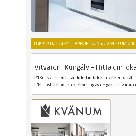
LOKALA BUTIKER VITVAROR I KUNGÄLV MED OMNEJD
Vitvaror i Kungälv - Hitta din lok
På Köksportalen hittar du ledande lokaa butiker och återf
både installation och bortforsling av de gamla vitvarorn
Sidor