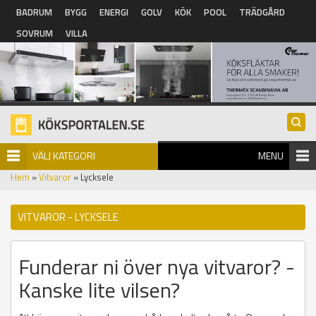
Hoppa till huvudinnehåll
BADRUM
BYGG
ENERGI
GOLV
KÖK
POOL
TRÄDGÅRD
SOVRUM
VILLA
VÄLJ KATEGORI
MENU
Hem
»
Vitvaror
» Lycksele
VITVAROR - LYCKSELE
Funderar ni över nya vitvaror? -
Kanske lite vilsen?