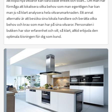
Att köpa nya vitvaror kan vara både enkelt och svårt... Om man har
förmåga att lokalisera vilka behov som man egentligen har kan
man ju så klart analysera hela vitvarumarknaden. Ett annat
alternativ är att besöka sina lokala handlare och berätta vilka
behov och krav som man har på sina vitvaror. Personalen i
butiken har stor erfarenhet och vill, så klart, alltid erbjuda den
optimala lösningen för dig som kund.