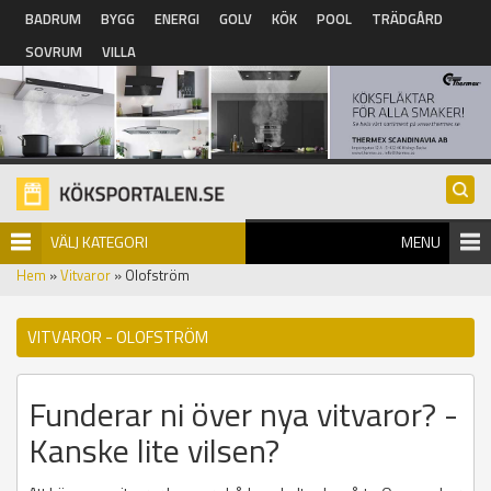
Hoppa till huvudinnehåll
BADRUM
BYGG
ENERGI
GOLV
KÖK
POOL
TRÄDGÅRD
SOVRUM
VILLA
VÄLJ KATEGORI
MENU
Hem
»
Vitvaror
» Olofström
VITVAROR - OLOFSTRÖM
Funderar ni över nya vitvaror? -
Kanske lite vilsen?