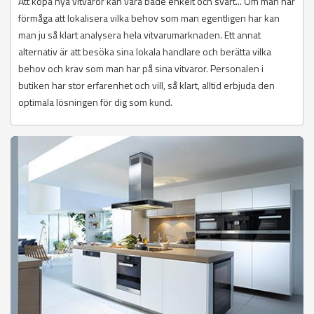
Att köpa nya vitvaror kan vara både enkelt och svårt... Om man har
förmåga att lokalisera vilka behov som man egentligen har kan
man ju så klart analysera hela vitvarumarknaden. Ett annat
alternativ är att besöka sina lokala handlare och berätta vilka
behov och krav som man har på sina vitvaror. Personalen i
butiken har stor erfarenhet och vill, så klart, alltid erbjuda den
optimala lösningen för dig som kund.