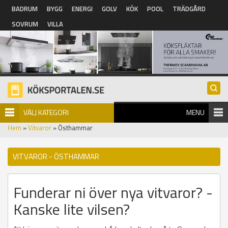
Hoppa till huvudinnehåll
BADRUM
BYGG
ENERGI
GOLV
KÖK
POOL
TRÄDGÅRD
SOVRUM
VILLA
VÄLJ KATEGORI
MENU
Hem
»
Vitvaror
» Östhammar
VITVAROR - ÖSTHAMMAR
Funderar ni över nya vitvaror? -
Kanske lite vilsen?