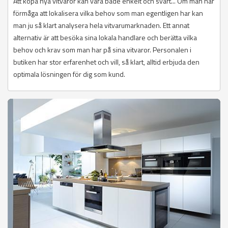
Att köpa nya vitvaror kan vara både enkelt och svårt... Om man har
förmåga att lokalisera vilka behov som man egentligen har kan
man ju så klart analysera hela vitvarumarknaden. Ett annat
alternativ är att besöka sina lokala handlare och berätta vilka
behov och krav som man har på sina vitvaror. Personalen i
butiken har stor erfarenhet och vill, så klart, alltid erbjuda den
optimala lösningen för dig som kund.