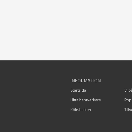
INFORMATION
Startsida
Vi p
Hitta hantverkare
Pop
Köksbutiker
Till