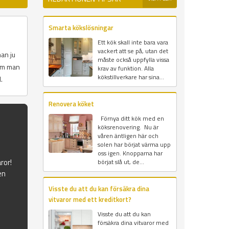
Smarta kökslösningar
Ett kök skall inte bara vara
vackert att se på, utan det
an ju
måste också uppfylla vissa
som man
krav av funktion. Alla
kökstillverkare har sina...
.
Renovera köket
Förnya ditt kök med en
köksrenovering. Nu är
våren äntligen här och
solen har börjat värma upp
oss igen. Knopparna har
ror!
börjat slå ut, de...
en
Visste du att du kan försäkra dina
vitvaror med ett kreditkort?
Visste du att du kan
försäkra dina vitvaror med