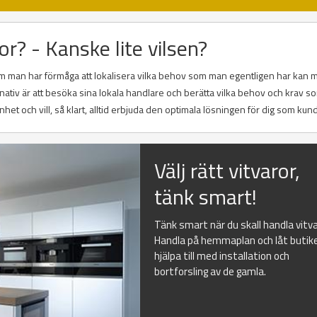
or? - Kanske lite vilsen?
 Om man har förmåga att lokalisera vilka behov som man egentligen har kan m
rnativ är att besöka sina lokala handlare och berätta vilka behov och krav 
nhet och vill, så klart, alltid erbjuda den optimala lösningen för dig som kund
Välj rätt vitvaror,
tänk smart!
Tänk smart när du skall handla vitva
Handla på hemmaplan och låt butik
hjälpa till med installation och
bortforsling av de gamla.