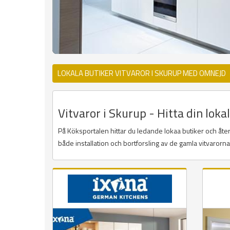
LOKALA BUTIKER VITVAROR I SKURUP MED OMNEJD
Vitvaror i Skurup - Hitta din loka
På Köksportalen hittar du ledande lokaa butiker och återf
både installation och bortforsling av de gamla vitvarorn