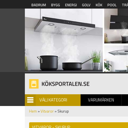
Hoppa till huvudinnehåll
BADRUM
BYGG
ENERGI
GOLV
KÖK
POOL
TR
VÄLJ KATEGORI
VARUMÄRKEN
BILDGALLERI
Hem
»
Vitvaror
» Skurup
VITVAROR - SKURUP