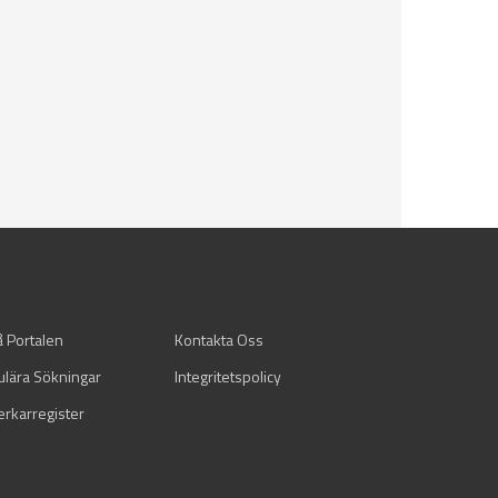
å Portalen
Kontakta Oss
ulära Sökningar
Integritetspolicy
verkarregister