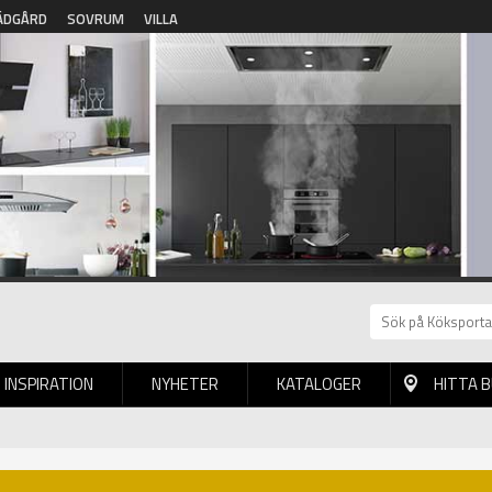
ÄDGÅRD
SOVRUM
VILLA
INSPIRATION
NYHETER
KATALOGER
HITTA 