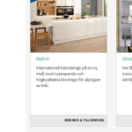
Malmö
Vins
Internationell köksdesign på en ny
Hur l
nivå, med nyskapande och
massi
högkvalitativa lösningar för alla typer
idé ti
av kök.
MER INFO & TILL HEMSIDA