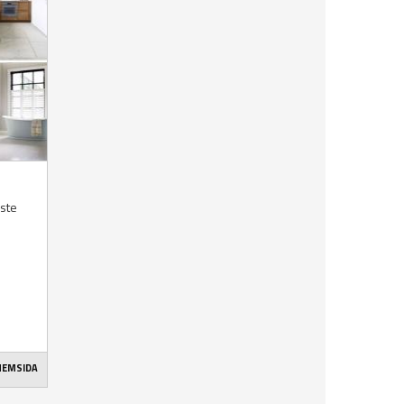
aste
 HEMSIDA