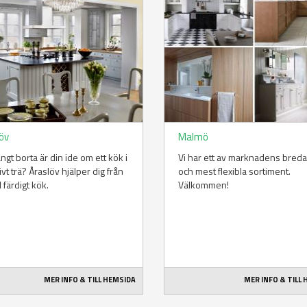
löv
Malmö
ångt borta är din ide om ett kök i
Vi har ett av marknadens bred
vt trä? Åraslöv hjälper dig från
och mest flexibla sortiment.
ll färdigt kök.
Välkommen!
MER INFO & TILL HEMSIDA
MER INFO & TILL