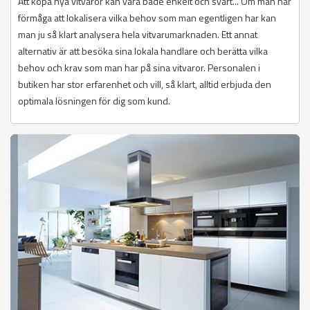
Att köpa nya vitvaror kan vara både enkelt och svårt... Om man har
förmåga att lokalisera vilka behov som man egentligen har kan
man ju så klart analysera hela vitvarumarknaden. Ett annat
alternativ är att besöka sina lokala handlare och berätta vilka
behov och krav som man har på sina vitvaror. Personalen i
butiken har stor erfarenhet och vill, så klart, alltid erbjuda den
optimala lösningen för dig som kund.