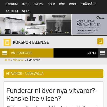
Hoppa till huvudinnehåll
BADRUM
BYGG
ENERGI
GOLV
KÖK
POOL
TRÄDGÅRD
SOVRUM
VILLA
VÄLJ KATEGORI
MENU
Hem
»
Vitvaror
» Uddevalla
VITVAROR - UDDEVALLA
Funderar ni över nya vitvaror? -
Kanske lite vilsen?