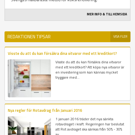
MER INFO & TILL HEMSIDA
REDAKTIONEN TIPSAR
VISA FLER
Visste du att du kan försäkra dina vitvaror med ett kreditkort?
Visste du att du kan försäkra dina vitvaror
med ett kreditkort? Att köpa nya vitvaror är
en investering som kan kännas mycket
tryggare med...
Nya regler för Rotavdrag från Januari 2016
1 januari 2016 träder det nya sänkta
rotavdraget i kraft. Regeringen har beslutat
att Rot avdraget ska sänkas från 50% - 30%
av...