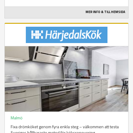
MER INFO & TILL HEMSIDA
Malmö
Fixa drömköket genom fyra enkla steg – välkommen att testa
Sveriges hållbaraste metod för köksrenovering.