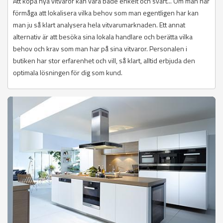
Att köpa nya vitvaror kan vara både enkelt och svårt... Om man har
förmåga att lokalisera vilka behov som man egentligen har kan
man ju så klart analysera hela vitvarumarknaden. Ett annat
alternativ är att besöka sina lokala handlare och berätta vilka
behov och krav som man har på sina vitvaror. Personalen i
butiken har stor erfarenhet och vill, så klart, alltid erbjuda den
optimala lösningen för dig som kund.