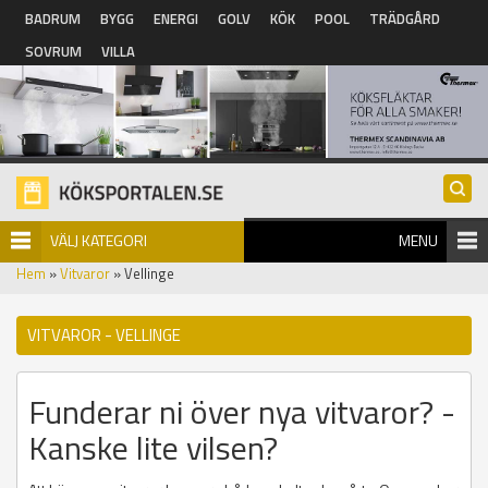
Hoppa till huvudinnehåll
BADRUM
BYGG
ENERGI
GOLV
KÖK
POOL
TRÄDGÅRD
SOVRUM
VILLA
VÄLJ KATEGORI
MENU
Hem
»
Vitvaror
» Vellinge
VITVAROR - VELLINGE
Funderar ni över nya vitvaror? -
Kanske lite vilsen?