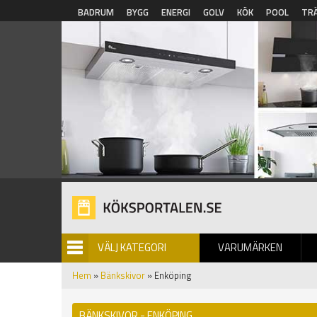
Hoppa till huvudinnehåll
BADRUM
BYGG
ENERGI
GOLV
KÖK
POOL
TR
VÄLJ KATEGORI
VARUMÄRKEN
BILDGALLERI
Hem
»
Bänkskivor
» Enköping
BÄNKSKIVOR - ENKÖPING