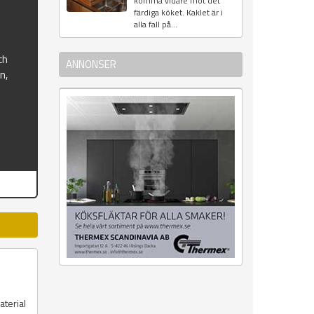
komma vidare mot det
färdiga köket. Kaklet är i
alla fall på...
ch
ANNONSER
n,
aterial