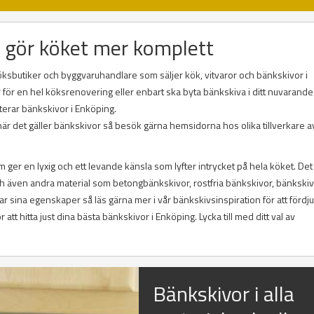
 gör köket mer komplett
öksbutiker och byggvaruhandlare som säljer kök, vitvaror och bänkskivor i
r en hel köksrenovering eller enbart ska byta bänkskiva i ditt nuvarande
terar bänkskivor i Enköping.
är det gäller bänkskivor så besök gärna hemsidorna hos olika tillverkare a
ger en lyxig och ett levande känsla som lyfter intrycket på hela köket. Det
och även andra material som betongbänkskivor, rostfria bänkskivor, bänkskiv
r sina egenskaper så läs gärna mer i vår bänkskivsinspiration för att fördj
t hitta just dina bästa bänkskivor i Enköping. Lycka till med ditt val av
Bänkskivor i alla