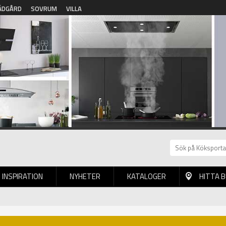
ÄDGÅRD
SOVRUM
VILLA
INSPIRATION
NYHETER
KATALOGER
HITTA 