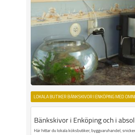
LOKALA BUTIKER BÄNKSKIVOR I ENKÖPING MED OMN
Bänkskivor i Enköping och i abso
Här hittar du lokala köksbutiker, byggvaruhandel, snicke