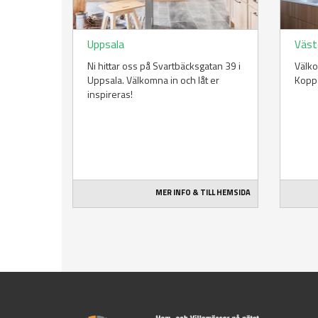
Uppsala
Väst
Ni hittar oss på Svartbäcksgatan 39 i
Välko
Uppsala. Välkomna in och låt er
Koppa
inspireras!
MER INFO & TILL HEMSIDA