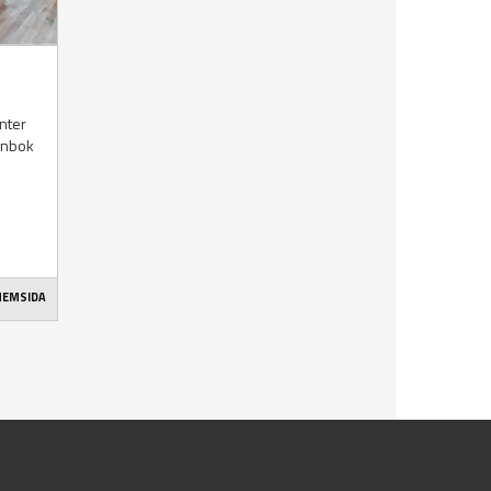
nter
lånbok
 HEMSIDA