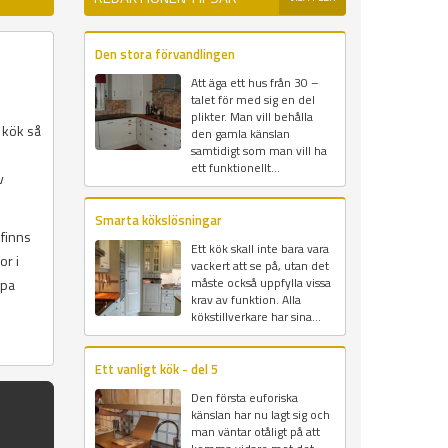
Den stora förvandlingen
Att äga ett hus från 30 –
talet för med sig en del
plikter. Man vill behålla
 kök så
den gamla känslan
samtidigt som man vill ha
ett funktionellt...
v
Smarta kökslösningar
 finns
Ett kök skall inte bara vara
or i
vackert att se på, utan det
måste också uppfylla vissa
upa
krav av funktion. Alla
kökstillverkare har sina...
Ett vanligt kök - del 5
Den första euforiska
känslan har nu lagt sig och
man väntar otåligt på att