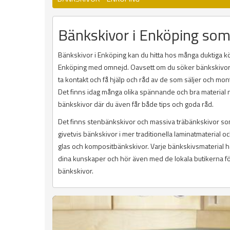
Bänkskivor i Enköping som
Bänkskivor i Enköping kan du hitta hos många duktiga k
Enköping med omnejd. Oavsett om du söker bänkskivor fö
ta kontakt och få hjälp och råd av de som säljer och mon
Det finns idag många olika spännande och bra material n
bänkskivor där du även får både tips och goda råd.
Det finns stenbänkskivor och massiva träbänkskivor som 
givetvis bänkskivor i mer traditionella laminatmaterial 
glas och kompositbänkskivor. Varje bänkskivsmaterial ha
dina kunskaper och hör även med de lokala butikerna för at
bänkskivor.