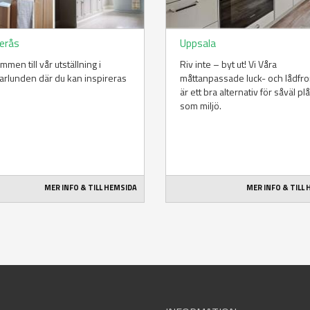
erås
Uppsala
mmen till vår utställning i
Riv inte – byt ut! Vi Våra
rlunden där du kan inspireras
måttanpassade luck- och lådfro
är ett bra alternativ för såväl p
som miljö.
MER INFO & TILL HEMSIDA
MER INFO & TILL