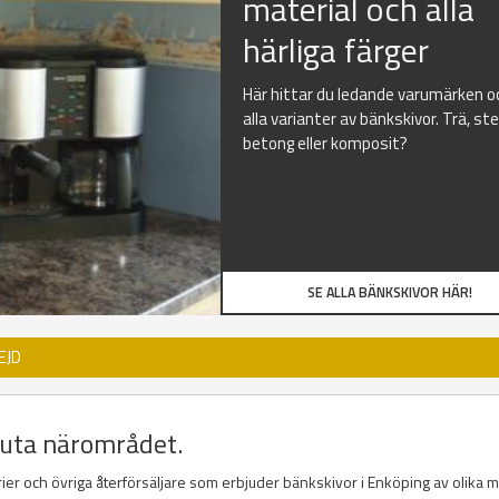
material och alla
härliga färger
Här hittar du ledande varumärken o
alla varianter av bänkskivor. Trä, ste
betong eller komposit?
SE ALLA BÄNKSKIVOR HÄR!
EJD
luta närområdet.
rier och övriga återförsäljare som erbjuder bänkskivor i Enköping av olika m