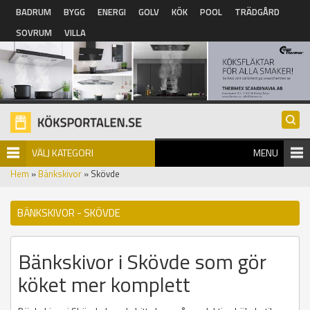
Hoppa till huvudinnehåll
BADRUM
BYGG
ENERGI
GOLV
KÖK
POOL
TRÄDGÅRD
SOVRUM
VILLA
VÄLJ KATEGORI
MENU
Hem
»
Bänkskivor
» Skövde
BÄNKSKIVOR - SKÖVDE
Bänkskivor i Skövde som gör
köket mer komplett