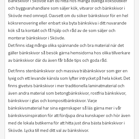
Bänkskivor i Skövde kan du hitta hos många duktiga köksbutiker
och byggvaruhandlare som säljer kök, vitvaror och bänkskivor i
Skövde med omnejd. Oavsett om du söker bänkskivor för en hel
köksrenovering eller enbart ska byta bänkskiva i ditt nuvarande
kök så ta kontakt och få hjälp och råd av de som säljer och
monterar bänkskivor i Skövde.
Det finns idag många olika spännande och bra material när det
gäller bänkskivor så besök gärna hemsidorna hos olika tillverkare
av bänkskivor där du även får både tips och goda råd.
Det finns stenbänkskivor och massiva träbänkskivor som ger en
lyxig och ett levande känsla som lyfter intrycket på hela köket. Det
finns givetvis bänkskivor i mer traditionella laminatmaterial och
även andra material som betongbänkskivor, rostfria bänkskivor,
bänkskivor i glas och kompositbänkskivor. Varje
bänkskivsmaterial har sina egenskaper så läs gärna mer i vår
bänkskivsinspiration för att fördjupa dina kunskaper och hör även
med de lokala butikerna för att hitta just dina bästa bänkskivor i
Skövde. Lycka till med ditt val av bänkskivor.