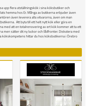
a upp flera utställningskök i sina köksbutiker och
å plats hemma hos Er. Många av butikerna erbjuder även
everantören även leverera alla vitvarorna, även om man
ikerna. Att byta till ett helt nytt kök eller göra en
na med att en totalrenovering av ert kök kommer att ta ett
marna men sätter dit ny luckor och lådfronter. Diskutera med
na kökskompetens hittar du hos köksbutikerna i Örebro