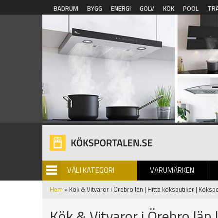
Hoppa till huvudinnehåll
BADRUM
BYGG
ENERGI
GOLV
KÖK
POOL
TR
VÄLJ KATEGORI
VARUMÄRKEN
BILDGALLERI
Hem
» Kök & Vitvaror i Örebro län | Hitta köksbutiker | Köksp
Kök & Vitvaror i Örebro län 