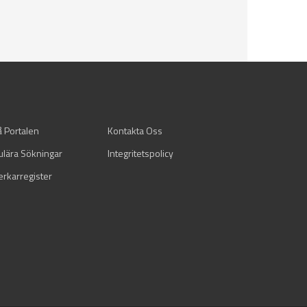
å Portalen
Kontakta Oss
ulära Sökningar
Integritetspolicy
verkarregister