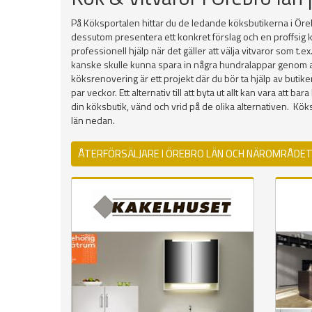
På Köksportalen hittar du de ledande köksbutikerna i Öreb
dessutom presentera ett konkret förslag och en proffsig k
professionell hjälp när det gäller att välja vitvaror som t.
kanske skulle kunna spara in några hundralappar genom att h
köksrenovering är ett projekt där du bör ta hjälp av butik
par veckor. Ett alternativ till att byta ut allt kan vara att
din köksbutik, vänd och vrid på de olika alternativen. 
län nedan.
ÅTERFÖRSÄLJARE I ÖREBRO LÄN OCH NÄROMRÅDE