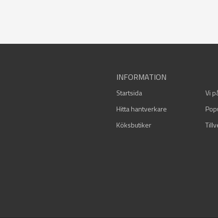
INFORMATION
Startsida
Vi p
Hitta hantverkare
Pop
Köksbutiker
Till