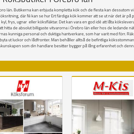
ro län. Butikerna kan erbjuda kompletta kök och de flesta kan dessutom vis
öksritning, där Ni kan se hur Ert färdiga kök kommer att se ut när det är p
ex. kyl, frys, ugnar eller köksfläktar. Det kan vara en god idé att låta köksl
itta de absolut billigaste vitvarorna i Örebro län eller hos de ledande nätbut
ernas kunniga personal och duktiga hantverkare, som har varit med förr. Räk
 bara byta ut luckor och lådfronter. Man behåller alltså de befintliga köksstom
Kökskunskapen som din handlare besitter bygger på lång erfarenhet och den
T