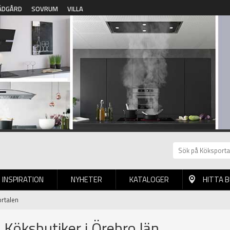
ÄDGÅRD
SOVRUM
VILLA
INSPIRATION
NYHETER
KATALOGER
HITTA 
ortalen
| Köksbutiker i Örebro län