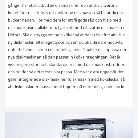
gånger har stort utbud av diskmaskiner och andra vitvaror till
köket. Bor du i Hofors och söker ny diskmaskin så hittar du olika
butiker nedan. Hör med dem för att få goda råd och hjälp med
diskmaskinsinstallationen. Lycka till med ditt val av diskmaskin i
Hofors. Ska du bygga om hela köket så är det ju helt fritt att välja
ny diskmaskin efter eget tycke och smak. Ska du däremot byta
enbart diskmaskinen i ett befintligt kök så måste du anpassa den
nya diskmaskinen så den passar in i köksinredningen. Det är
visserligen i stort sett standardiserat med diskmaskinsbredder
och höjder så det mesta ska passa. Men var extra noga när det
gäller integrerade diskmaskiner (diskmaskin med kökslucka) så
att diskmaskinen passar med höjden på er befintliga kökssockel.