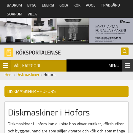
Hoppa till huvudinnehåll
BADRUM
BYGG
ENERGI
GOLV
KÖK
POOL
TRÄDGÅRD
SOVRUM
VILLA
VÄLJ KATEGORI
MENU
Hem
»
Diskmaskiner
» Hofors
DISKMASKINER - HOFORS
Diskmaskiner i Hofors
Diskmaskiner i Hofors kan du hitta hos vitvarubutiker, köksbutiker
och byggvaruhandlare som säljer vitvaror och kök och som många