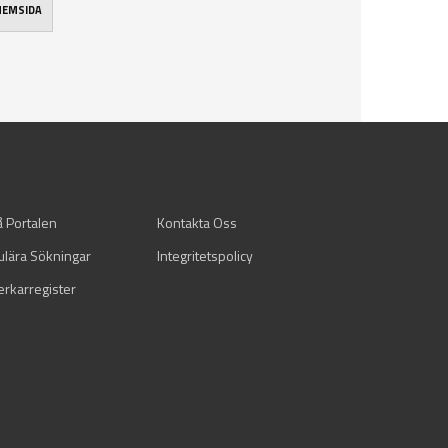
 HEMSIDA
å Portalen
Kontakta Oss
ulära Sökningar
Integritetspolicy
verkarregister