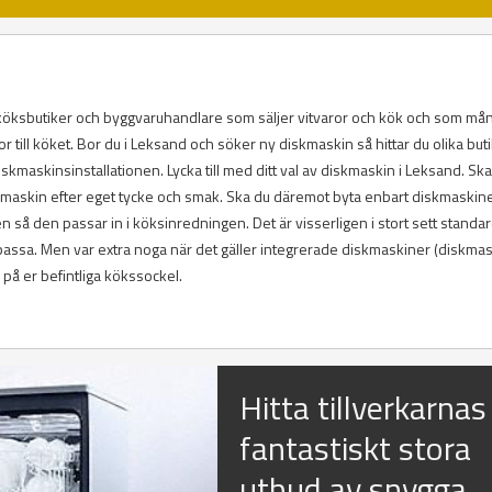
, köksbutiker och byggvaruhandlare som säljer vitvaror och kök och som må
 till köket. Bor du i Leksand och söker ny diskmaskin så hittar du olika but
kmaskinsinstallationen. Lycka till med ditt val av diskmaskin i Leksand. Sk
diskmaskin efter eget tycke och smak. Ska du däremot byta enbart diskmaskine
så den passar in i köksinredningen. Det är visserligen i stort sett standar
ssa. Men var extra noga när det gäller integrerade diskmaskiner (diskma
å er befintliga kökssockel.
Hitta tillverkarnas
fantastiskt stora
utbud av snygga