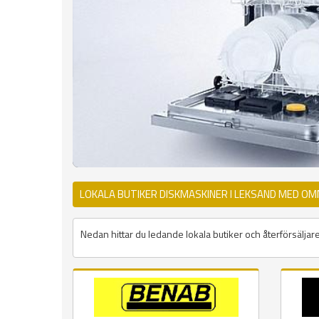
LOKALA BUTIKER DISKMASKINER I LEKSAND MED OM
Nedan hittar du ledande lokala butiker och återförsäljar