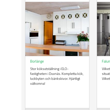
Borlänge
Falu
Stor köksutställning i ELO-
Vilke
fastigheten i Duvnäs. Kompletta kök,
situa
luckbyten och bänkskivor. Hjärtligt
Vilke
välkomna!