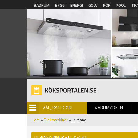
Hoppa till huvudinnehåll
BADRUM
BYGG
ENERGI
GOLV
KÖK
POOL
TR
VÄLJ KATEGORI
VARUMÄRKEN
BILDGALLERI
Hem
»
Diskmaskiner
» Leksand
DISKMASKINER - LEKSAND