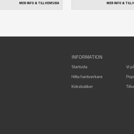
MER INFO & TILL HEMSIDA
MER INFO & TILL
INFORMATION
Startsida
Vi p
Hitta hantverkare
Pop
Köksbutiker
Till