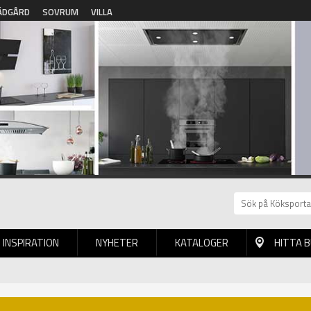
ÄDGÅRD
SOVRUM
VILLA
INSPIRATION
NYHETER
KATALOGER
HITTA 