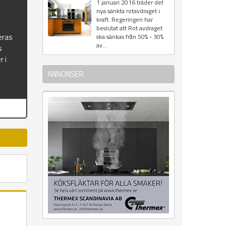
1 januari 2016 träder det
nya sänkta rotavdraget i
kraft. Regeringen har
beslutat att Rot avdraget
eras
ska sänkas från 50% - 30%
av...
s
r i
ANNONSER