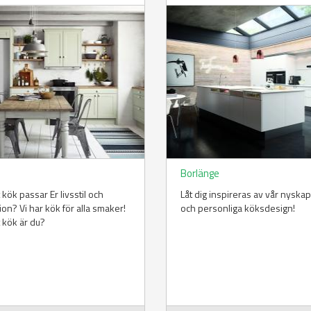
n
Borlänge
t kök passar Er livsstil och
Låt dig inspireras av vår nysk
tion? Vi har kök för alla smaker!
och personliga köksdesign!
t kök är du?