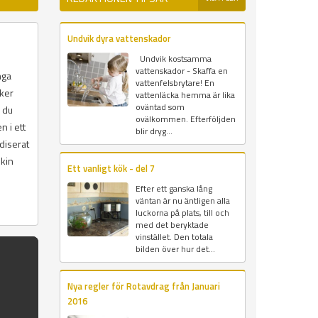
Undvik dyra vattenskador
Undvik kostsamma
vattenskador - Skaffa en
nga
vattenfelsbrytare! En
iker
vattenläcka hemma är lika
oväntad som
a du
ovälkommen. Efterföljden
n i ett
blir dryg...
diserat
skin
Ett vanligt kök - del 7
Efter ett ganska lång
väntan är nu äntligen alla
luckorna på plats, till och
med det beryktade
vinstället. Den totala
bilden över hur det...
Nya regler för Rotavdrag från Januari
2016