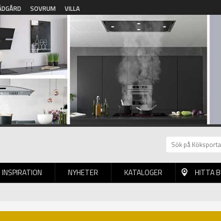
ÄDGÅRD
SOVRUM
VILLA
INSPIRATION
NYHETER
KATALOGER
HITTA 