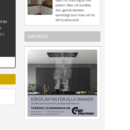
talet för med sig en del
plikter. Man vill behålla
den gamla känslan
samtidigt som man vill ha
ett funktionellt...
eras
s
r i
ANNONSER