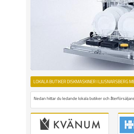
LOKALA BUTIKER DISKMASKINER I LJUSNARSBERG M
Nedan hittar du ledande lokala butiker och återförsäljar