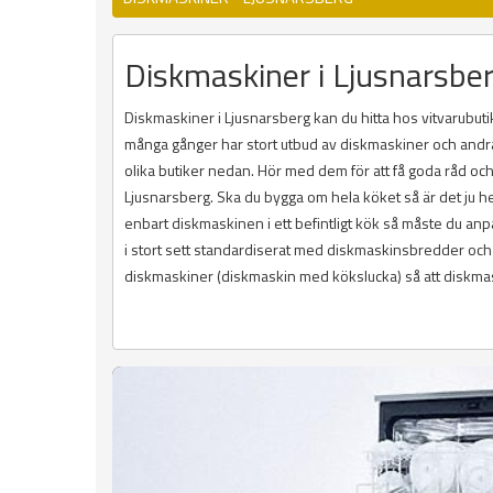
Diskmaskiner i Ljusnarsbe
Diskmaskiner i Ljusnarsberg kan du hitta hos vitvarubut
många gånger har stort utbud av diskmaskiner och andra v
olika butiker nedan. Hör med dem för att få goda råd och 
Ljusnarsberg. Ska du bygga om hela köket så är det ju hel
enbart diskmaskinen i ett befintligt kök så måste du an
i stort sett standardiserat med diskmaskinsbredder och 
diskmaskiner (diskmaskin med kökslucka) så att diskma