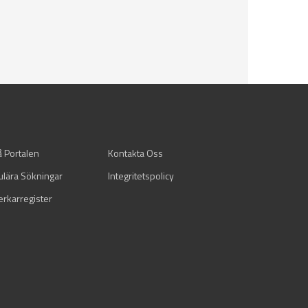
å Portalen
Kontakta Oss
ulära Sökningar
Integritetspolicy
verkarregister