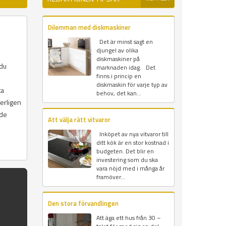
Dilemman med diskmaskiner
Det är minst sagt en
djungel av olika
diskmaskiner på
 du
marknaden idag. Det
finns i princip en
diskmaskin för varje typ av
ta
behov, det kan...
erligen
ade
Att välja rätt vitvaror
Inköpet av nya vitvaror till
ditt kök är en stor kostnad i
budgeten. Det blir en
investering som du ska
vara nöjd med i många år
framöver...
Den stora förvandlingen
Att äga ett hus från 30 –