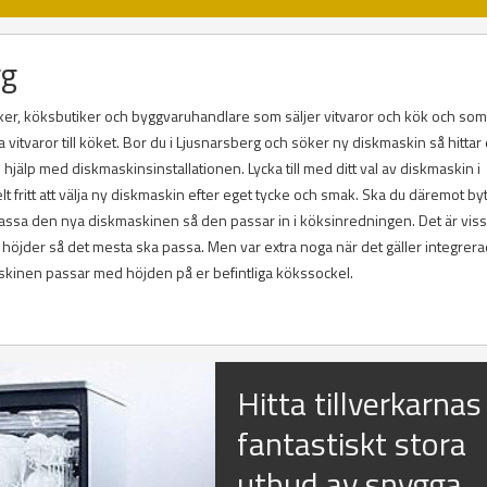
rg
iker, köksbutiker och byggvaruhandlare som säljer vitvaror och kök och som
itvaror till köket. Bor du i Ljusnarsberg och söker ny diskmaskin så hittar
hjälp med diskmaskinsinstallationen. Lycka till med ditt val av diskmaskin i
t fritt att välja ny diskmaskin efter eget tycke och smak. Ska du däremot by
passa den nya diskmaskinen så den passar in i köksinredningen. Det är viss
höjder så det mesta ska passa. Men var extra noga när det gäller integrer
skinen passar med höjden på er befintliga kökssockel.
Hitta tillverkarnas
fantastiskt stora
utbud av snygga