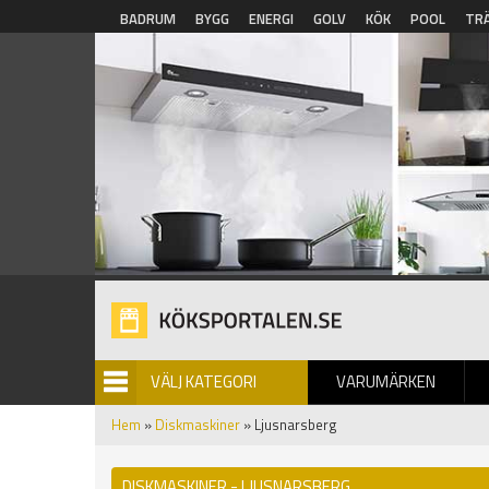
Hoppa till huvudinnehåll
BADRUM
BYGG
ENERGI
GOLV
KÖK
POOL
TR
VÄLJ KATEGORI
VARUMÄRKEN
BILDGALLERI
Hem
»
Diskmaskiner
» Ljusnarsberg
DISKMASKINER - LJUSNARSBERG