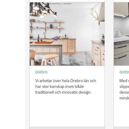
örebro
öreb
Vi arbetar över hela Örebro län och
Med 
har stor kunskap inom både
slipp
traditionell och innovativ design.
dessu
mindr