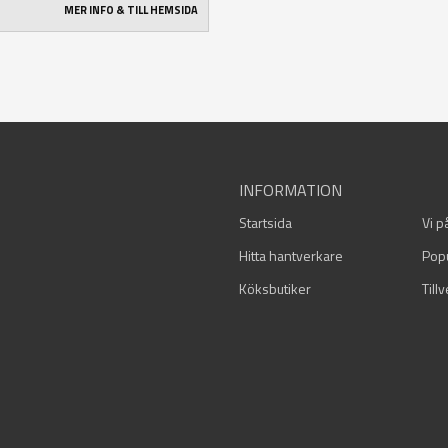
MER INFO & TILL HEMSIDA
INFORMATION
Startsida
Vi p
Hitta hantverkare
Pop
Köksbutiker
Till