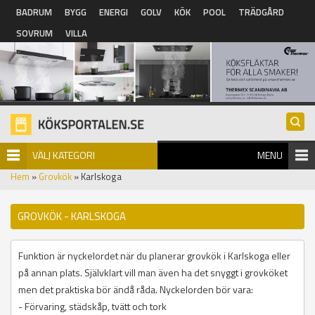
Hoppa till huvudinnehåll
BADRUM
BYGG
ENERGI
GOLV
KÖK
POOL
TRÄDGÅRD
SOVRUM
VILLA
VÄLJ KATEGORI
MENU
Hem
»
Grovkök
» Karlskoga
GROVKÖK - KARLSKOGA
Funktion är nyckelordet när du planerar grovkök i Karlskoga eller
på annan plats. Självklart vill man även ha det snyggt i grovköket
men det praktiska bör ändå råda. Nyckelorden bör vara:
- Förvaring, städskåp, tvätt och tork