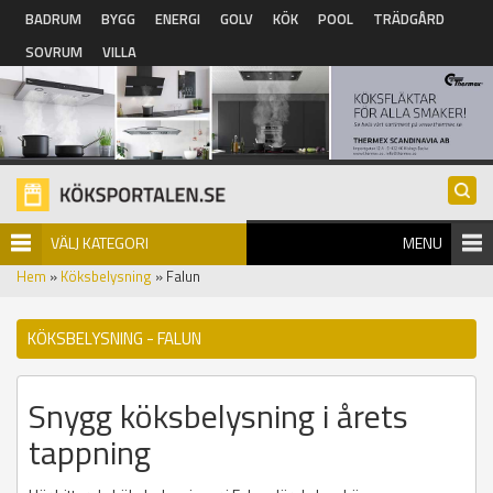
Hoppa till huvudinnehåll
BADRUM
BYGG
ENERGI
GOLV
KÖK
POOL
TRÄDGÅRD
SOVRUM
VILLA
VÄLJ KATEGORI
MENU
Hem
»
Köksbelysning
» Falun
KÖKSBELYSNING - FALUN
Snygg köksbelysning i årets
tappning