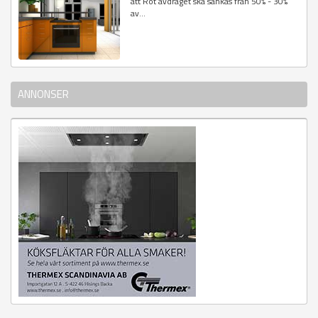
att Rot avdraget ska sänkas från 50% - 30%
av...
ANNONSER