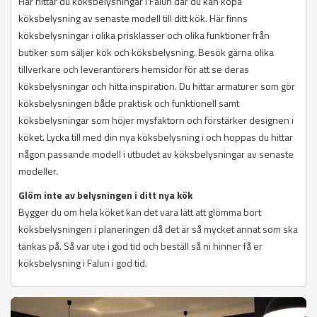
Här hittar du köksbelysningar i Falun där du kan köpa
köksbelysning av senaste modell till ditt kök. Här finns
köksbelysningar i olika prisklasser och olika funktioner från
butiker som säljer kök och köksbelysning. Besök gärna olika
tillverkare och leverantörers hemsidor för att se deras
köksbelysningar och hitta inspiration. Du hittar armaturer som gör
köksbelysningen både praktisk och funktionell samt
köksbelysningar som höjer mysfaktorn och förstärker designen i
köket. Lycka till med din nya köksbelysning i och hoppas du hittar
någon passande modell i utbudet av köksbelysningar av senaste
modeller.
Glöm inte av belysningen i ditt nya kök
Bygger du om hela köket kan det vara lätt att glömma bort
köksbelysningen i planeringen då det är så mycket annat som ska
tänkas på. Så var ute i god tid och beställ så ni hinner få er
köksbelysning i Falun i god tid.