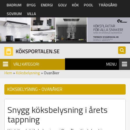
Hoppa till huvudinnehåll
BADRUM
BYGG
ENERGI
GOLV
KÖK
POOL
TRÄDGÅRD
SOVRUM
VILLA
VÄLJ KATEGORI
MENU
Hem
»
Köksbelysning
» Ovanåker
KÖKSBELYSNING - OVANÅKER
Snygg köksbelysning i årets
tappning