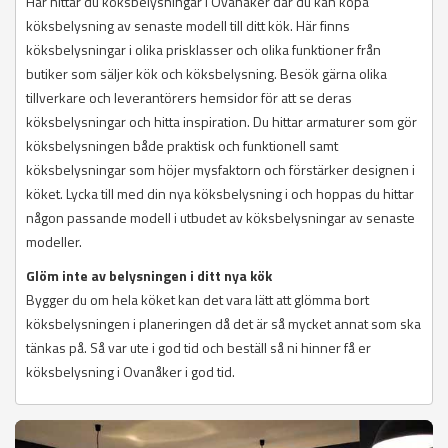
Här hittar du köksbelysningar i Ovanåker där du kan köpa
köksbelysning av senaste modell till ditt kök. Här finns
köksbelysningar i olika prisklasser och olika funktioner från
butiker som säljer kök och köksbelysning. Besök gärna olika
tillverkare och leverantörers hemsidor för att se deras
köksbelysningar och hitta inspiration. Du hittar armaturer som gör
köksbelysningen både praktisk och funktionell samt
köksbelysningar som höjer mysfaktorn och förstärker designen i
köket. Lycka till med din nya köksbelysning i och hoppas du hittar
någon passande modell i utbudet av köksbelysningar av senaste
modeller.
Glöm inte av belysningen i ditt nya kök
Bygger du om hela köket kan det vara lätt att glömma bort
köksbelysningen i planeringen då det är så mycket annat som ska
tänkas på. Så var ute i god tid och beställ så ni hinner få er
köksbelysning i Ovanåker i god tid.