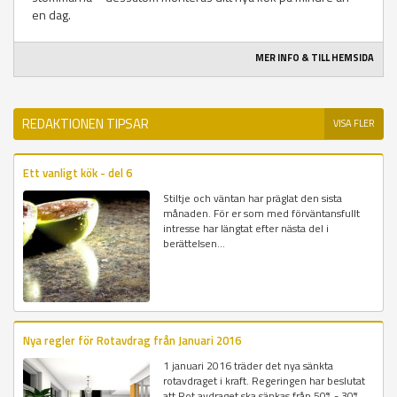
en dag.
MER INFO & TILL HEMSIDA
REDAKTIONEN TIPSAR
VISA FLER
Ett vanligt kök - del 6
Stiltje och väntan har präglat den sista
månaden. För er som med förväntansfullt
intresse har längtat efter nästa del i
berättelsen...
Nya regler för Rotavdrag från Januari 2016
1 januari 2016 träder det nya sänkta
rotavdraget i kraft. Regeringen har beslutat
att Rot avdraget ska sänkas från 50% - 30%