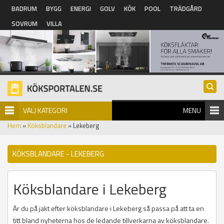
Hoppa till huvudinnehåll
BADRUM
BYGG
ENERGI
GOLV
KÖK
POOL
TRÄDGÅRD
SOVRUM
VILLA
VÄLJ KATEGORI
MENU
Hem
»
Köksblandare
» Lekeberg
KÖKSBLANDARE - LEKEBERG
Köksblandare i Lekeberg
Är du på jakt efter köksblandare i Lekeberg så passa på att ta en
titt bland nyheterna hos de ledande tillverkarna av köksblandare.