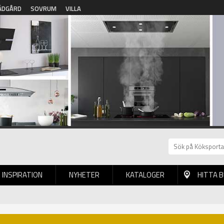
ÄDGÅRD
SOVRUM
VILLA
INSPIRATION
NYHETER
KATALOGER
HITTA 