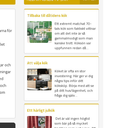
Tillbaka till dåtidens kök
Ett extremt matchat 70-
tals kök som faktiskt vittnar
arna för
om att det inte är så
gammalmodigt som man
kanske trott. Köksön var
Det
uppfunnen redan då...
Att välja kök
gar och
Köket är ofta en stor
tningar
investering. Här ger vi dig
ed
några tips inför ditt
 och
köksköp. Börja med att se
på ditt hus/lägenhet, och
som
fråga dig själv...
Ett härligt julkök
Det är väl ingen högtid
som bär på så mycket