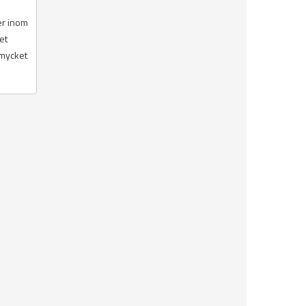
er inom
et
 mycket