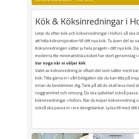
Kök & Köksinredningar i H
Letar du efter kök och köksinredningar i Hofors så ska du
att hitta köksinspiration till ditt nya kök. Ta även del a
Köksinredningen sätter ju hela prägeln i ditt nya kök. D
moderna lite minimalistiska köket har stort genomslag 
Var noga när ni väljer kök
Valet av köksinredning är oftast det som sätter mest kara
kök. Titta gärna in i vårt bildgalleri där du kan titta på 
innan du bestämmer dig. Tänk på att du skall leva med d
noggrannhet och omsorg. Du ska självklart också passa p
köksinredningar i Hofors. När du köper köksinredning 
också ska passa in i era designtankar. Lycka till med ditt