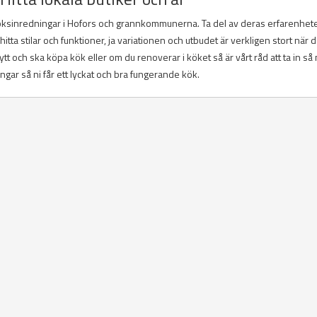
köksinredningar i Hofors och grannkommunerna. Ta del av deras erfarenhet
tta stilar och funktioner, ja variationen och utbudet är verkligen stort när d
tt och ska köpa kök eller om du renoverar i köket så är vårt råd att ta in så
ar så ni får ett lyckat och bra fungerande kök.