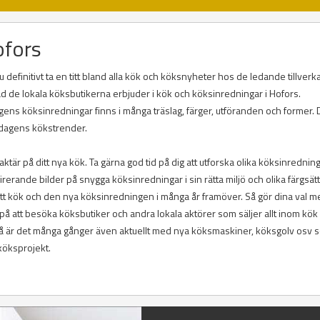
ofors
 definitivt ta en titt bland alla kök och köksnyheter hos de ledande tillverk
v vad de lokala köksbutikerna erbjuder i kök och köksinredningar i Hofors.
agens köksinredningar finns i många träslag, färger, utföranden och former. 
i dagens kökstrender.
ktär på ditt nya kök. Ta gärna god tid på dig att utforska olika köksinrednin
inspirerande bilder på snygga köksinredningar i sin rätta miljö och olika färgsät
itt kök och den nya köksinredningen i många år framöver. Så gör dina val m
å att besöka köksbutiker och andra lokala aktörer som säljer allt inom kök
så är det många gånger även aktuellt med nya köksmaskiner, köksgolv osv 
 köksprojekt.