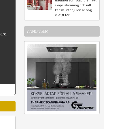
tradition som just julen. Att
&
skapa stämning och rätt
känsla inför julen är nog
viktigt för...
ANNONSER
kare.