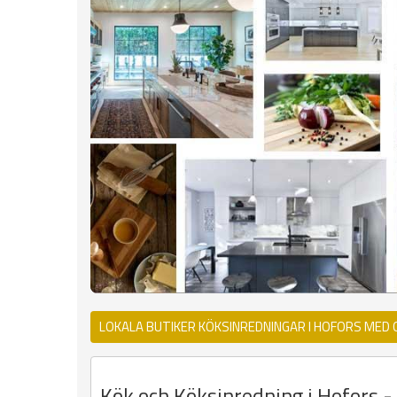
LOKALA BUTIKER KÖKSINREDNINGAR I HOFORS MED
Kök och Köksinredning i Hofors - 