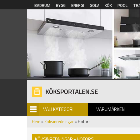
Hoppa till huvudinnehåll
BADRUM
BYGG
ENERGI
GOLV
KÖK
POOL
TR
VÄLJ KATEGORI
VARUMÄRKEN
BILDGALLERI
Hem
»
Köksinredningar
» Hofors
KÖKSINREDNINGAR - HOFORS