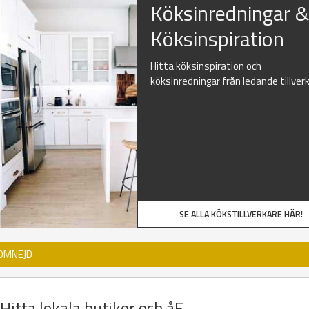
Köksinredningar 
Köksinspiration
Hitta köksinspiration och
köksinredningar från ledande tillver
SE ALLA KÖKSTILLVERKARE HÄR!
 OMNEJD
Hitta lokala butiker och åF