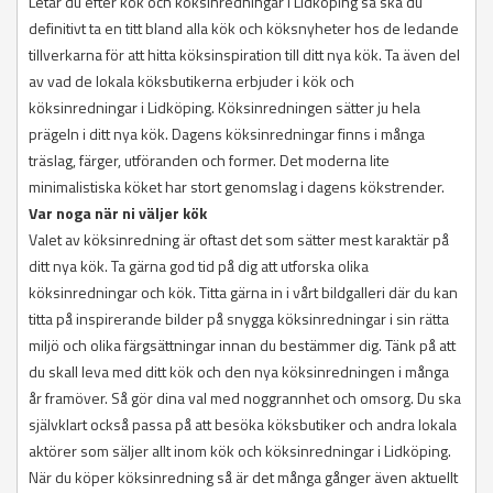
Letar du efter kök och köksinredningar i Lidköping så ska du
definitivt ta en titt bland alla kök och köksnyheter hos de ledande
tillverkarna för att hitta köksinspiration till ditt nya kök. Ta även del
av vad de lokala köksbutikerna erbjuder i kök och
köksinredningar i Lidköping. Köksinredningen sätter ju hela
prägeln i ditt nya kök. Dagens köksinredningar finns i många
träslag, färger, utföranden och former. Det moderna lite
minimalistiska köket har stort genomslag i dagens kökstrender.
Var noga när ni väljer kök
Valet av köksinredning är oftast det som sätter mest karaktär på
ditt nya kök. Ta gärna god tid på dig att utforska olika
köksinredningar och kök. Titta gärna in i vårt bildgalleri där du kan
titta på inspirerande bilder på snygga köksinredningar i sin rätta
miljö och olika färgsättningar innan du bestämmer dig. Tänk på att
du skall leva med ditt kök och den nya köksinredningen i många
år framöver. Så gör dina val med noggrannhet och omsorg. Du ska
självklart också passa på att besöka köksbutiker och andra lokala
aktörer som säljer allt inom kök och köksinredningar i Lidköping.
När du köper köksinredning så är det många gånger även aktuellt