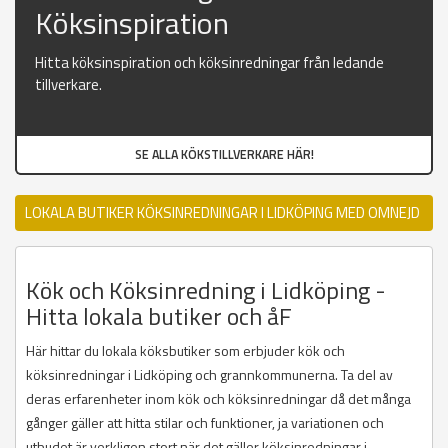
Köksinspiration
Hitta köksinspiration och köksinredningar från ledande
tillverkare.
SE ALLA KÖKSTILLVERKARE HÄR!
LOKALA BUTIKER KÖKSINREDNINGAR I LIDKÖPING MED OMNEJD
Kök och Köksinredning i Lidköping -
Hitta lokala butiker och åF
Här hittar du lokala köksbutiker som erbjuder kök och
köksinredningar i Lidköping och grannkommunerna. Ta del av
deras erfarenheter inom kök och köksinredningar då det många
gånger gäller att hitta stilar och funktioner, ja variationen och
utbudet är verkligen stort när det gäller köksinredningar i