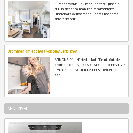
Skräddarsydda kök med lite färg i just din
stil. Ja det är så man kan sammanfatta
Himleköks verksamhet. I deras moderna
snickerifabrik...
Drömmen om ett nytt kök blev verklighet
ANNONS från Härjedalskök När ni började
drömma om nytt kök, vilka vad drömmarna?
- Vi har alltid velat ha ett hus med ett öppet
och...
ANNONSER