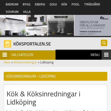
Hoppa till huvudinnehåll
BADRUM
BYGG
ENERGI
GOLV
KÖK
POOL
TRÄDGÅRD
SOVRUM
VILLA
VÄLJ KATEGORI
MENU
Hem
»
Köksinredningar
» Lidköping
KÖKSINREDNINGAR - LIDKÖPING
Kök & Köksinredningar i
Lidköping