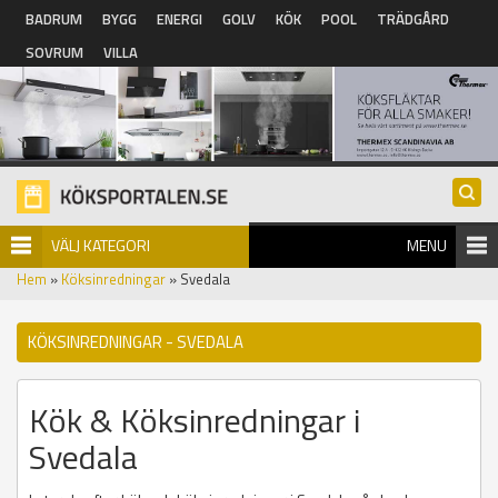
Hoppa till huvudinnehåll
BADRUM
BYGG
ENERGI
GOLV
KÖK
POOL
TRÄDGÅRD
SOVRUM
VILLA
VÄLJ KATEGORI
MENU
Hem
»
Köksinredningar
» Svedala
KÖKSINREDNINGAR - SVEDALA
Kök & Köksinredningar i
Svedala