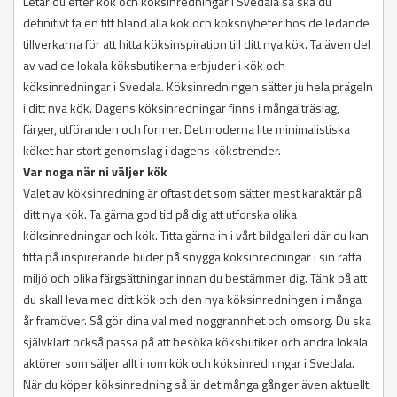
Letar du efter kök och köksinredningar i Svedala så ska du
definitivt ta en titt bland alla kök och köksnyheter hos de ledande
tillverkarna för att hitta köksinspiration till ditt nya kök. Ta även del
av vad de lokala köksbutikerna erbjuder i kök och
köksinredningar i Svedala. Köksinredningen sätter ju hela prägeln
i ditt nya kök. Dagens köksinredningar finns i många träslag,
färger, utföranden och former. Det moderna lite minimalistiska
köket har stort genomslag i dagens kökstrender.
Var noga när ni väljer kök
Valet av köksinredning är oftast det som sätter mest karaktär på
ditt nya kök. Ta gärna god tid på dig att utforska olika
köksinredningar och kök. Titta gärna in i vårt bildgalleri där du kan
titta på inspirerande bilder på snygga köksinredningar i sin rätta
miljö och olika färgsättningar innan du bestämmer dig. Tänk på att
du skall leva med ditt kök och den nya köksinredningen i många
år framöver. Så gör dina val med noggrannhet och omsorg. Du ska
självklart också passa på att besöka köksbutiker och andra lokala
aktörer som säljer allt inom kök och köksinredningar i Svedala.
När du köper köksinredning så är det många gånger även aktuellt