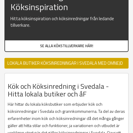
Köksinspiration
Hitta köksinspiration och köksinredningar från ledande
tillverkare.
SE ALLA KÖKSTILLVERKARE HÄR!
LOKALA BUTIKER KÖKSINREDNINGAR I SVEDALA MED OMNEJD
Kök och Köksinredning i Svedala -
Hitta lokala butiker och åF
Här hittar du lokala köksbutiker som erbjuder kök och
köksinredningar i Svedala och grannkommunerna. Ta del av deras
erfarenheter inom kök och köksinredningar då det många gånger
gäller att hitta stilar och funktioner, ja variationen och utbudet är
verkligen stort när det gäller köksinredningar i Svedala. Oavsett