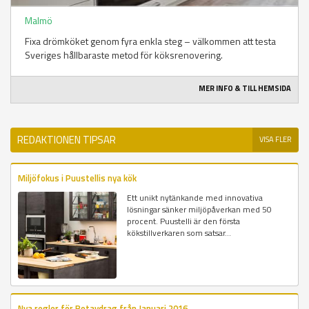
Malmö
Fixa drömköket genom fyra enkla steg – välkommen att testa
Sveriges hållbaraste metod för köksrenovering.
MER INFO & TILL HEMSIDA
REDAKTIONEN TIPSAR
VISA FLER
Miljöfokus i Puustellis nya kök
Ett unikt nytänkande med innovativa
lösningar sänker miljöpåverkan med 50
procent. Puustelli är den första
kökstillverkaren som satsar...
Nya regler för Rotavdrag från Januari 2016