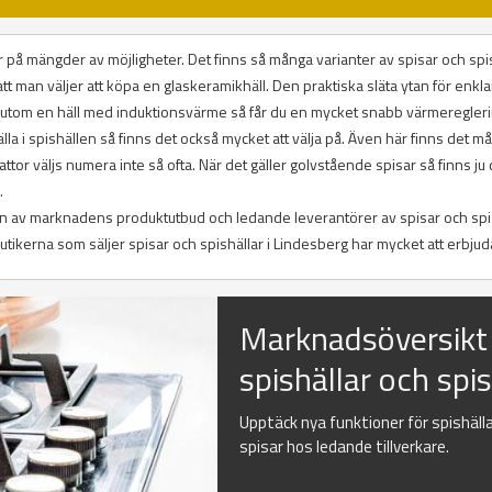
uder på mängder av möjligheter. Det finns så många varianter av spisar och spi
att man väljer att köpa en glaskeramikhäll. Den praktiska släta ytan för enkl
sutom en häll med induktionsvärme så får du en mycket snabb värmeregleri
la i spishällen så finns det också mycket att välja på. Även här finns det m
lattor väljs numera inte så ofta. När det gäller golvstående spisar så finns ju
.
tion av marknadens produktutbud och ledande leverantörer av spisar och spis
kerna som säljer spisar och spishällar i Lindesberg har mycket att erbjud
Marknadsöversikt
spishällar och spi
Upptäck nya funktioner för spishäll
spisar hos ledande tillverkare.