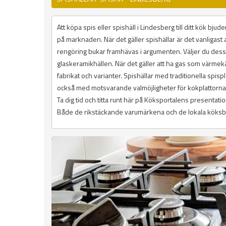
Att köpa spis eller spishäll i Lindesberg till ditt kök bj
på marknaden. När det gäller spishällar är det vanligast 
rengöring bukar framhävas i argumenten. Väljer du des
glaskeramikhällen. När det gäller att ha gas som värmekäl
fabrikat och varianter. Spishällar med traditionella spisp
också med motsvarande valmöjligheter för kokplattorna
Ta dig tid och titta runt här på Köksportalens presenta
Både de rikstäckande varumärkena och de lokala köksbuti