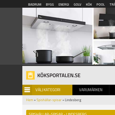
Hoppa till huvudinnehåll
BADRUM
BYGG
ENERGI
GOLV
KÖK
POOL
TR
VÄLJ KATEGORI
VARUMÄRKEN
BILDGALLERI
Hem
»
Spishällar-spisar
» Lindesberg
SPISHÄLLAR-SPISAR - LINDESBERG