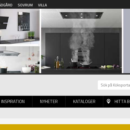
ÄDGÅRD
SOVRUM
VILLA
INSPIRATION
NYHETER
KATALOGER
HITTA 