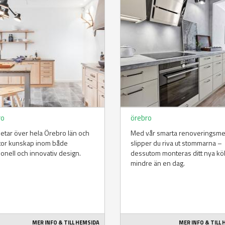
ro
örebro
betar över hela Örebro län och
Med vår smarta renoveringsm
tor kunskap inom både
slipper du riva ut stommarna –
tionell och innovativ design.
dessutom monteras ditt nya kö
mindre än en dag.
MER INFO & TILL HEMSIDA
MER INFO & TILL