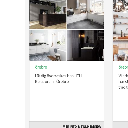
örebro
öreb
Låt dig överraskas hos HTH
Vi ar
Köksforum i Örebro
har s
tradi
MER INFO & TILL HEMSIDA