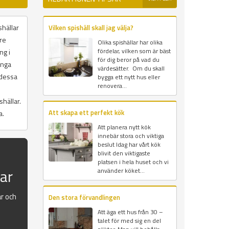
shällar
Vilken spishäll skall jag välja?
are
Olika spishällar har olika
fördelar, vilken som är bäst
ng i
för dig beror på vad du
ånga
värdesätter. Om du skall
 dessa
bygga ett nytt hus eller
renovera...
hällar.
Att skapa ett perfekt kök
a.
Att planera nytt kök
innebär stora och viktiga
beslut Idag har vårt kök
blivit den viktigaste
platsen i hela huset och vi
sar
använder köket...
ar och
Den stora förvandlingen
Att äga ett hus från 30 –
talet för med sig en del