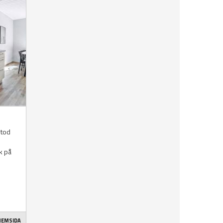
etod
k på
 HEMSIDA