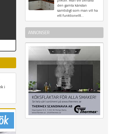
plikter. Man vill behålla
den gamla känslan
samtidigt som man vill ha
ett funktionellt...
ANNONSER
k i