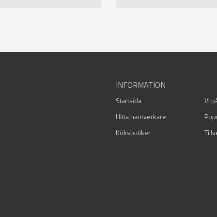
INFORMATION
Startsida
Vi p
Hitta hantverkare
Pop
Köksbutiker
Till