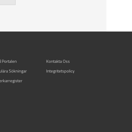
å Portalen
Kontakta Oss
ulära Sökningar
Integritetspolicy
verkarregister