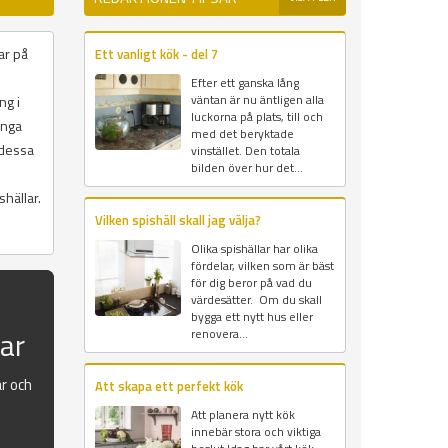
ar på
Ett vanligt kök - del 7
Efter ett ganska lång
väntan är nu äntligen alla
ng i
luckorna på plats, till och
ånga
med det beryktade
 dessa
vinstället. Den totala
bilden över hur det...
hällar.
Vilken spishäll skall jag välja?
Olika spishällar har olika
fördelar, vilken som är bäst
för dig beror på vad du
värdesätter. Om du skall
bygga ett nytt hus eller
sar
renovera...
ar och
Att skapa ett perfekt kök
Att planera nytt kök
innebär stora och viktiga