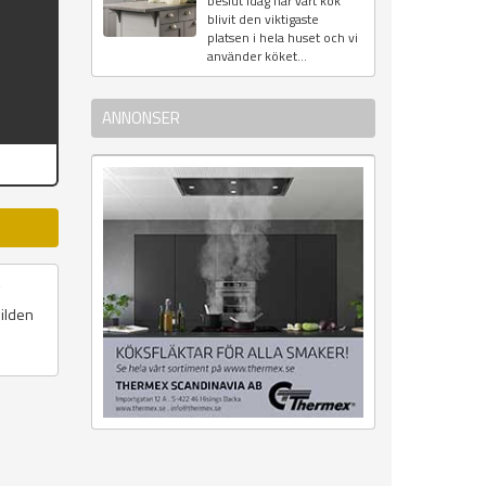
beslut Idag har vårt kök
blivit den viktigaste
platsen i hela huset och vi
använder köket...
ANNONSER
bilden