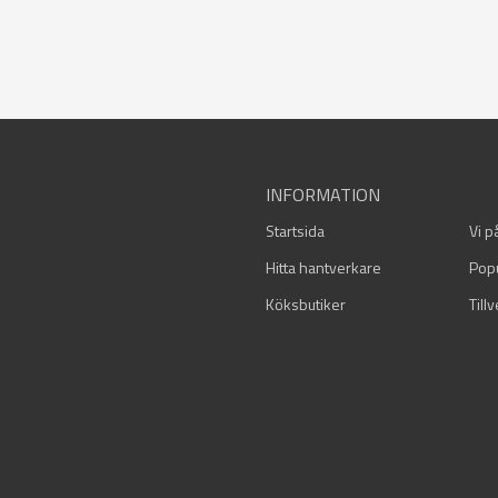
INFORMATION
Startsida
Vi p
Hitta hantverkare
Pop
Köksbutiker
Till