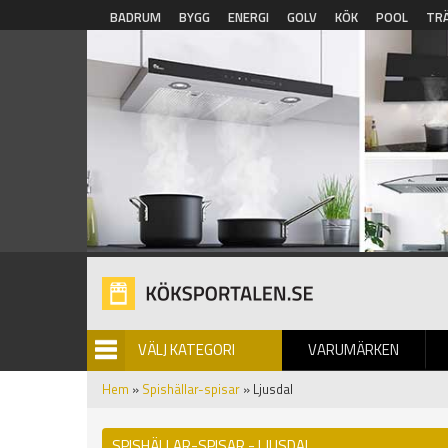
Hoppa till huvudinnehåll
BADRUM
BYGG
ENERGI
GOLV
KÖK
POOL
TR
VÄLJ KATEGORI
VARUMÄRKEN
BILDGALLERI
Hem
»
Spishällar-spisar
» Ljusdal
SPISHÄLLAR-SPISAR - LJUSDAL