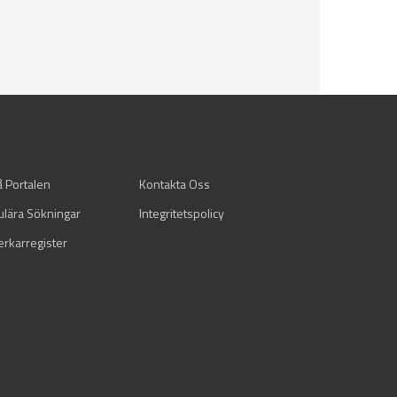
å Portalen
Kontakta Oss
ulära Sökningar
Integritetspolicy
verkarregister