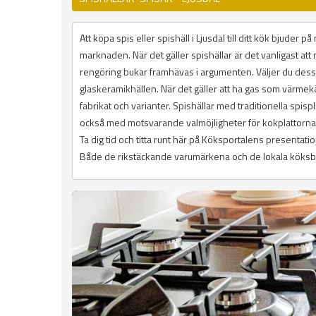
Att köpa spis eller spishäll i Ljusdal till ditt kök bjuder
marknaden. När det gäller spishällar är det vanligast att
rengöring bukar framhävas i argumenten. Väljer du des
glaskeramikhällen. När det gäller att ha gas som värmekäl
fabrikat och varianter. Spishällar med traditionella spisp
också med motsvarande valmöjligheter för kokplattorna
Ta dig tid och titta runt här på Köksportalens presenta
Både de rikstäckande varumärkena och de lokala köksbuti