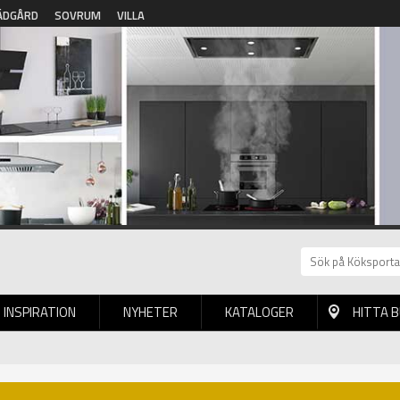
ÄDGÅRD
SOVRUM
VILLA
INSPIRATION
NYHETER
KATALOGER
HITTA 