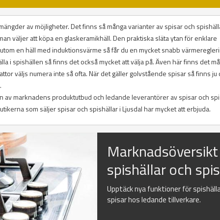
 på mängder av möjligheter. Det finns så många varianter av spisar och spishäll
 man väljer att köpa en glaskeramikhäll. Den praktiska släta ytan för enklare
sutom en häll med induktionsvärme så får du en mycket snabb värmeregleri
la i spishällen så finns det också mycket att välja på. Även här finns det m
lattor väljs numera inte så ofta. När det gäller golvstående spisar så finns ju
.
tion av marknadens produktutbud och ledande leverantörer av spisar och spis
kerna som säljer spisar och spishällar i Ljusdal har mycket att erbjuda.
Marknadsöversikt
spishällar och spi
Upptäck nya funktioner för spishäll
spisar hos ledande tillverkare.