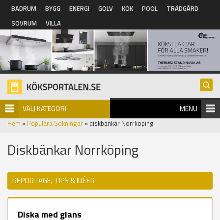
Hoppa till huvudinnehåll
BADRUM
BYGG
ENERGI
GOLV
KÖK
POOL
TRÄDGÅRD
SOVRUM
VILLA
VÄLJ KATEGORI
MENU
Hem
»
Populära Sökningar
» diskbänkar Norrköping
Diskbänkar Norrköping
REPORTAGE, TIPS & IDÉER
Diska med glans