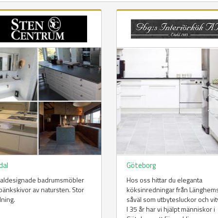
dal
Göteborg
ialdesignade badrumsmöbler
Hos oss hittar du eleganta
änkskivor av natursten. Stor
köksinredningar från Länghem
lning.
såväl som utbytesluckor och vit
I 35 år har vi hjälpt människor i