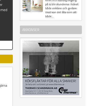
vinet och ständig tillgång
er
på is blir stunderna i köket
både enklare och godare.
m med
Visst kan det låta som att
både...
ANNONSER
 gärna