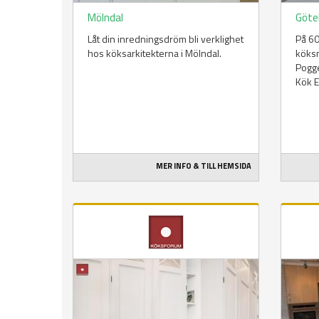
Mölndal
Göte
Låt din inredningsdröm bli verklighet
På 60
hos köksarkitekterna i Mölndal.
köksm
Pogge
Kök E
MER INFO & TILL HEMSIDA