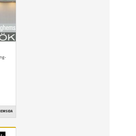
ing-
 HEMSIDA