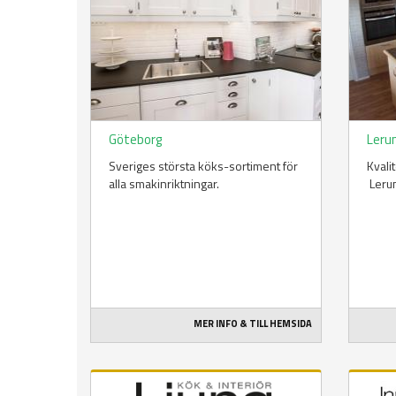
Göteborg
Ler
Sveriges största köks-sortiment för
Kvali
alla smakinriktningar.
Leru
MER INFO & TILL HEMSIDA