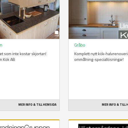
um
Gråbo
tet som inte kostar skjortan!
Komplett nytt kök-halvrenover
m Kök AB
ommålning-speciallösningar!
MER INFO & TILL HEMSIDA
MER INFO & TILL