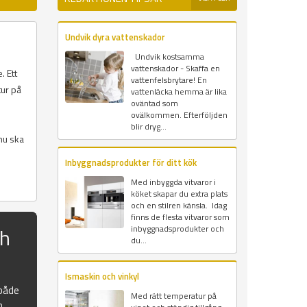
Undvik dyra vattenskador
Undvik kostsamma
vattenskador - Skaffa en
. Ett
vattenfelsbrytare! En
tur på
vattenläcka hemma är lika
oväntad som
ovälkommen. Efterföljden
blir dryg...
nu ska
Inbyggnadsprodukter för ditt kök
Med inbyggda vitvaror i
köket skapar du extra plats
och en stilren känsla. Idag
finns de flesta vitvaror som
ch
inbyggnadsprodukter och
du...
Ismaskin och vinkyl
 både
Med rätt temperatur på
n