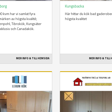
borg
Kungsbacka
0 kvm har vi samlat fyra
Här hittar du kök bad gaderobe
ärken av högsta kvalité;
högsta kvalitet
npohl, Tibrokök, Kungsäter
xklusiv och Canadakök.
MER INFO & TILL HEMSIDA
MER INFO & TILL