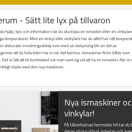
rum - Sätt lite lyx på tillvaron
u hjälp, tips och information när du ska köpa en ismaskin eller en vinkylare
ga temperaturer. Med en vinkyl eller vinkylare har du alltid har rätt tempera
m en dekorativ inredningsdetalj som med sin belysning blir en del av
 genom att du hela tiden har is när det behövs. Ismaskiner finns både som
et är lätt att bli bortskämd när man vant sig vid att ha en ismaskin. När ni 
ir riktigt nöjda med den nya maskinen.
Nya ismaskiner o
vinkylar!
På tillverkarnas hemsidor hittar du
deras stora utbud, nyheter och äve