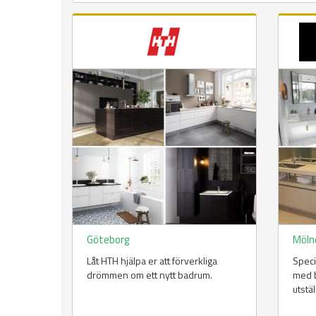
Sidor
Göteborg
Möln
Låt HTH hjälpa er att förverkliga
Spec
drömmen om ett nytt badrum.
med b
utstäl