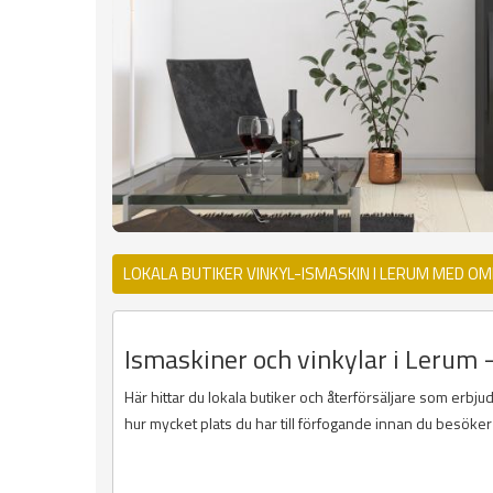
LOKALA BUTIKER VINKYL-ISMASKIN I LERUM MED OM
Ismaskiner och vinkylar i Lerum 
Här hittar du lokala butiker och återförsäljare som erbju
hur mycket plats du har till förfogande innan du besöker