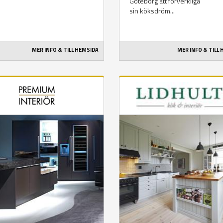
Göteborg att förverkliga
sin köksdröm...
MER INFO & TILL HEMSIDA
MER INFO & TILL