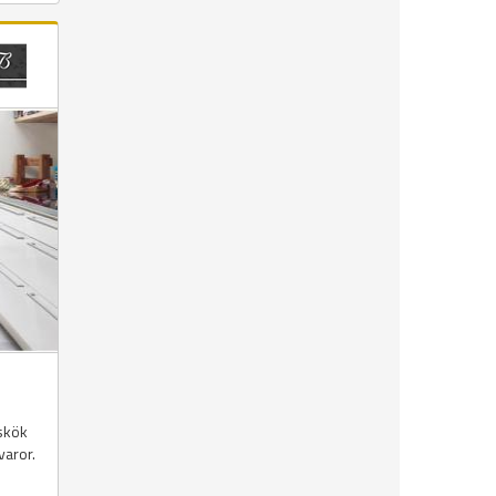
skök
varor.