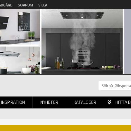
ÄDGÅRD
SOVRUM
VILLA
INSPIRATION
NYHETER
KATALOGER
HITTA 