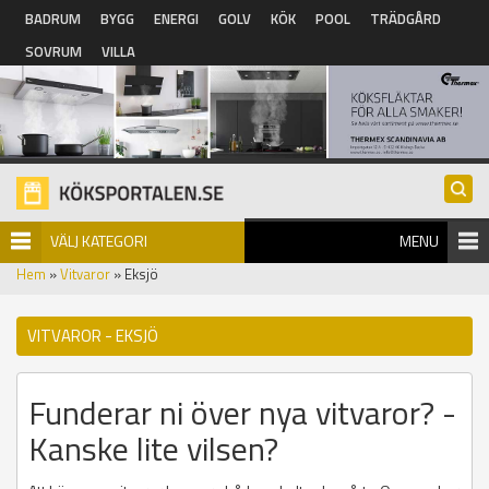
Hoppa till huvudinnehåll
BADRUM
BYGG
ENERGI
GOLV
KÖK
POOL
TRÄDGÅRD
SOVRUM
VILLA
VÄLJ KATEGORI
MENU
Hem
»
Vitvaror
» Eksjö
VITVAROR - EKSJÖ
Funderar ni över nya vitvaror? -
Kanske lite vilsen?