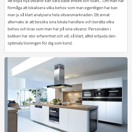
Att köpa nya vitvaror kan vara både enkelt och svårt... Om man har
förmåga att lokalisera vilka behov som man egentligen har kan
man ju så klart analysera hela vitvarumarknaden. Ett annat
alternativ är att besöka sina lokala handlare och berätta vilka
behov och krav som man har på sina vitvaror. Personalen i
butiken har stor erfarenhet och vill, så klart, alltid erbjuda den
optimala lösningen för dig som kund.