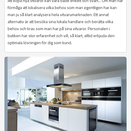
Att köpa nya vitvaror kan vara både enkelt och svårt... Om man har
förmåga att lokalisera vilka behov som man egentligen har kan
man ju så klart analysera hela vitvarumarknaden. Ett annat
alternativ är att besöka sina lokala handlare och berätta vilka
behov och krav som man har på sina vitvaror. Personalen i
butiken har stor erfarenhet och vill, så klart, alltid erbjuda den
optimala lösningen för dig som kund.