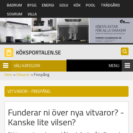
Hoppa till huvudinnehåll
BADRUM
BYGG
ENERGI
GOLV
KÖK
POOL
TRÄDGÅRD
SOVRUM
VILLA
VÄLJ KATEGORI
MENU
Hem
»
Vitvaror
» Finspång
VITVAROR - FINSPÅNG
Funderar ni över nya vitvaror? -
Kanske lite vilsen?