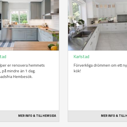
stad
Karlstad
älper er renovera hemmets
Förverkliga drömmen om ett ny
a, på mindre än 1 dag.
kök!
nadsfria Hembesök.
MER INFO & TILL HEMSIDA
MER INFO & TILL