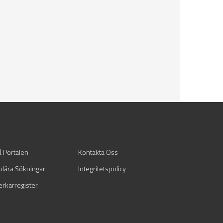
å Portalen
Kontakta Oss
ulära Sökningar
Integritetspolicy
verkarregister