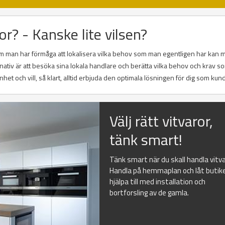
or? - Kanske lite vilsen?
 Om man har förmåga att lokalisera vilka behov som man egentligen har kan m
rnativ är att besöka sina lokala handlare och berätta vilka behov och krav 
nhet och vill, så klart, alltid erbjuda den optimala lösningen för dig som kund
Välj rätt vitvaror,
tänk smart!
Tänk smart när du skall handla vitva
Handla på hemmaplan och låt butik
hjälpa till med installation och
bortforsling av de gamla.