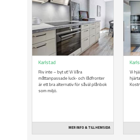
Karlstad
Karl
Riv inte – byt ut! Vi Våra
Vi hj
måttanpassade luck- och lådfronter
hjärt
är ett bra alternativ för såväl plånbok
Kost
som miljö.
MER INFO & TILL HEMSIDA