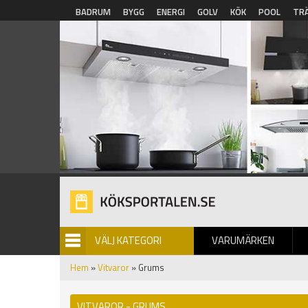
Hoppa till huvudinnehåll
BADRUM
BYGG
ENERGI
GOLV
KÖK
POOL
TR
VÄLJ KATEGORI
VARUMÄRKEN
BILDGALLERI
Hem
»
Vitvaror
» Grums
VITVAROR - GRUMS