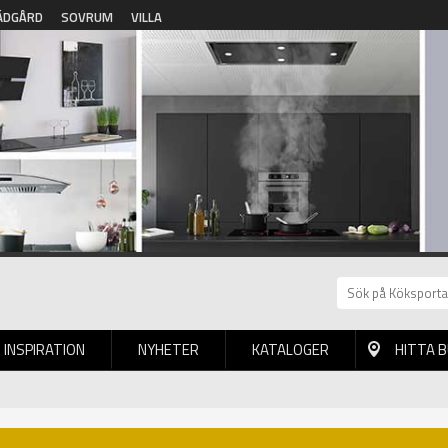
ÄDGÅRD
SOVRUM
VILLA
INSPIRATION
NYHETER
KATALOGER
HITTA 