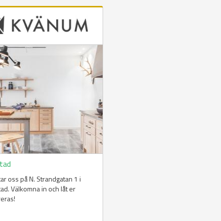
stad
ttar oss på N. Strandgatan 1 i
tad. Välkomna in och låt er
reras!