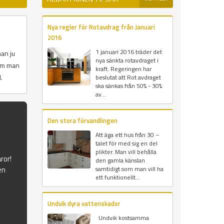
Nya regler för Rotavdrag från Januari
2016
1 januari 2016 träder det
an ju
nya sänkta rotavdraget i
som man
kraft. Regeringen har
.
beslutat att Rot avdraget
ska sänkas från 50% - 30%
av...
Den stora förvandlingen
Att äga ett hus från 30 –
talet för med sig en del
plikter. Man vill behålla
ror!
den gamla känslan
en
samtidigt som man vill ha
ett funktionellt...
Undvik dyra vattenskador
Undvik kostsamma