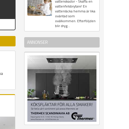
vattenskador - Skaffa en
vattenfelsbrytare! En
vattenläcka hemma är lika
oväntad som
ovälkommen. Efterföljden
blir dryg...
ANNONSER
xa