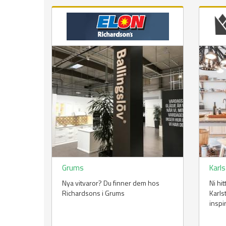
Grums
Karl
Nya vitvaror? Du finner dem hos
Ni hi
Richardsons i Grums
Karls
inspi