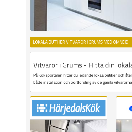
LOKALA BUTIKER VITVAROR I GRUMS MED OMNEJD
Vitvaror i Grums - Hitta din lokal
På Köksportalen hittar du ledande lokaa butiker och återf
både installation och bortforsling av de gamla vitvarorn