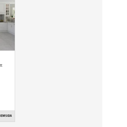
tt
 HEMSIDA