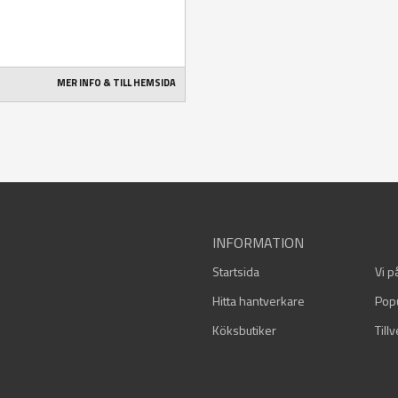
MER INFO & TILL HEMSIDA
INFORMATION
Startsida
Vi p
Hitta hantverkare
Pop
Köksbutiker
Till