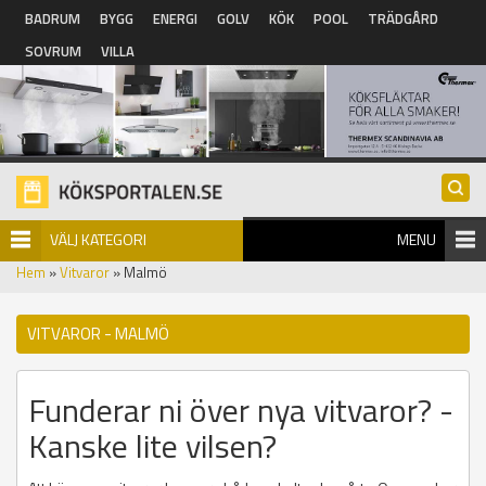
Hoppa till huvudinnehåll
BADRUM
BYGG
ENERGI
GOLV
KÖK
POOL
TRÄDGÅRD
SOVRUM
VILLA
VÄLJ KATEGORI
MENU
Hem
»
Vitvaror
» Malmö
VITVAROR - MALMÖ
Funderar ni över nya vitvaror? -
Kanske lite vilsen?