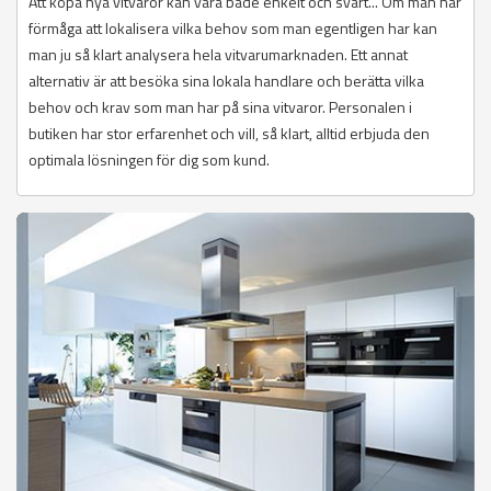
Att köpa nya vitvaror kan vara både enkelt och svårt... Om man har
förmåga att lokalisera vilka behov som man egentligen har kan
man ju så klart analysera hela vitvarumarknaden. Ett annat
alternativ är att besöka sina lokala handlare och berätta vilka
behov och krav som man har på sina vitvaror. Personalen i
butiken har stor erfarenhet och vill, så klart, alltid erbjuda den
optimala lösningen för dig som kund.