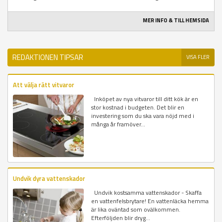
MER INFO & TILL HEMSIDA
REDAKTIONEN TIPSAR
VISA FLER
Att välja rätt vitvaror
Inköpet av nya vitvaror till ditt kök är en
stor kostnad i budgeten. Det blir en
investering som du ska vara nöjd med i
många år framöver...
Undvik dyra vattenskador
Undvik kostsamma vattenskador - Skaffa
en vattenfelsbrytare! En vattenläcka hemma
är lika oväntad som ovälkommen.
Efterföljden blir dryg...