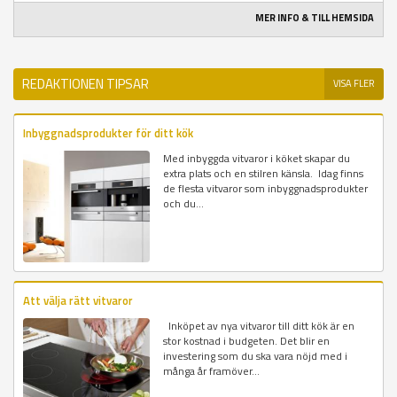
MER INFO & TILL HEMSIDA
REDAKTIONEN TIPSAR
VISA FLER
Inbyggnadsprodukter för ditt kök
Med inbyggda vitvaror i köket skapar du
extra plats och en stilren känsla. Idag finns
de flesta vitvaror som inbyggnadsprodukter
och du...
Att välja rätt vitvaror
Inköpet av nya vitvaror till ditt kök är en
stor kostnad i budgeten. Det blir en
investering som du ska vara nöjd med i
många år framöver...