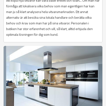
Att köpa nya vitvaror kan vara både enkelt och svårt... Om man har
förmåga att lokalisera vilka behov som man egentligen har kan
man ju så klart analysera hela vitvarumarknaden. Ett annat
alternativ är att besöka sina lokala handlare och berätta vilka
behov och krav som man har på sina vitvaror. Personalen i
butiken har stor erfarenhet och vill, så klart, alltid erbjuda den
optimala lösningen för dig som kund.