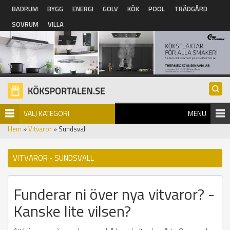
Hoppa till huvudinnehåll
BADRUM
BYGG
ENERGI
GOLV
KÖK
POOL
TRÄDGÅRD
SOVRUM
VILLA
VÄLJ KATEGORI
MENU
Hem
»
Vitvaror
» Sundsvall
VITVAROR - SUNDSVALL
Funderar ni över nya vitvaror? -
Kanske lite vilsen?