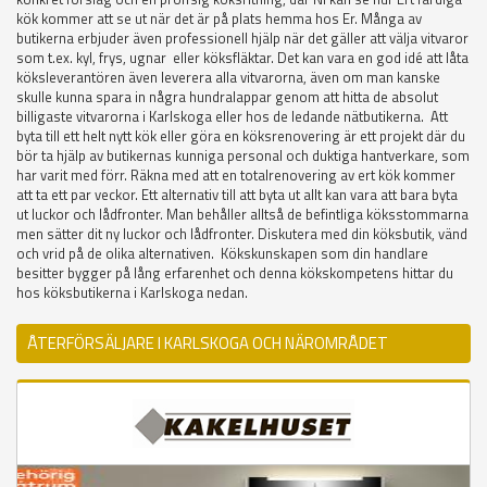
kök kommer att se ut när det är på plats hemma hos Er. Många av
butikerna erbjuder även professionell hjälp när det gäller att välja vitvaror
som t.ex. kyl, frys, ugnar eller köksfläktar. Det kan vara en god idé att låta
köksleverantören även leverera alla vitvarorna, även om man kanske
skulle kunna spara in några hundralappar genom att hitta de absolut
billigaste vitvarorna i Karlskoga eller hos de ledande nätbutikerna. Att
byta till ett helt nytt kök eller göra en köksrenovering är ett projekt där du
bör ta hjälp av butikernas kunniga personal och duktiga hantverkare, som
har varit med förr. Räkna med att en totalrenovering av ert kök kommer
att ta ett par veckor. Ett alternativ till att byta ut allt kan vara att bara byta
ut luckor och lådfronter. Man behåller alltså de befintliga köksstommarna
men sätter dit ny luckor och lådfronter. Diskutera med din köksbutik, vänd
och vrid på de olika alternativen. Kökskunskapen som din handlare
besitter bygger på lång erfarenhet och denna kökskompetens hittar du
hos köksbutikerna i Karlskoga nedan.
ÅTERFÖRSÄLJARE I KARLSKOGA OCH NÄROMRÅDET