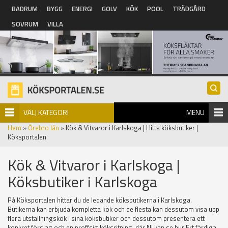
Hoppa till huvudinnehåll
BADRUM
BYGG
ENERGI
GOLV
KÖK
POOL
TRÄDGÅRD
SOVRUM
VILLA
VÄLJ KATEGORI
MENU
Hem
»
Örebro län
» Kök & Vitvaror i Karlskoga | Hitta köksbutiker |
Köksportalen
Kök & Vitvaror i Karlskoga |
Köksbutiker i Karlskoga
På Köksportalen hittar du de ledande köksbutikerna i Karlskoga.
Butikerna kan erbjuda kompletta kök och de flesta kan dessutom visa upp
flera utställningskök i sina köksbutiker och dessutom presentera ett
konkret förslag och en proffsig köksritning, där Ni kan se hur Ert färdiga