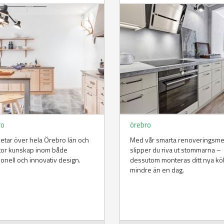
ro
örebro
betar över hela Örebro län och
Med vår smarta renoveringsm
tor kunskap inom både
slipper du riva ut stommarna –
tionell och innovativ design.
dessutom monteras ditt nya kö
mindre än en dag.