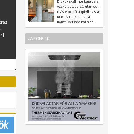
Ett kök skall inte bara vara
vackert att se på, utan det
måste också uppfylla vissa
krav av funktion. Alla
eras
kökstillverkare har sina...
s
r i
ANNONSER