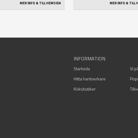
MER INFO & TILL HEMSIDA
MER INFO & TILL
INFORMATION
Startsida
Vi p
Hitta hantverkare
Pop
Köksbutiker
Till