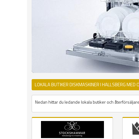
LOKALA BUTIKER DISKMASKINER I HALLSBERG MED 
Nedan hittar du ledande lokala butiker och återförsäljare