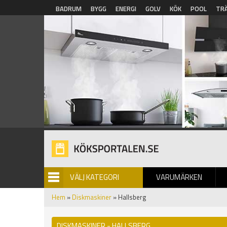
Hoppa till huvudinnehåll
BADRUM
BYGG
ENERGI
GOLV
KÖK
POOL
TR
VÄLJ KATEGORI
VARUMÄRKEN
BILDGALLERI
Hem
»
Diskmaskiner
» Hallsberg
DISKMASKINER - HALLSBERG