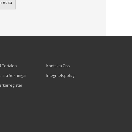
 HEMSIDA
å Portalen
Kontakta Oss
ulära Sökningar
Integritetspolicy
verkarregister