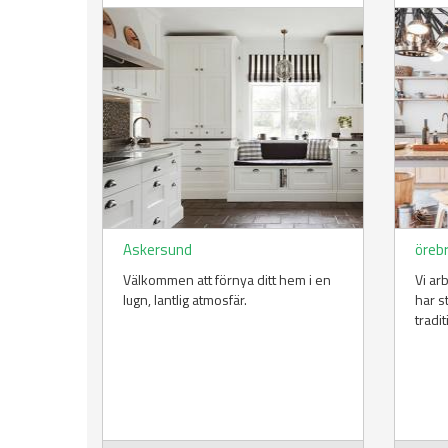
Askersund
öreb
Välkommen att förnya ditt hem i en
Vi ar
lugn, lantlig atmosfär.
har s
tradi