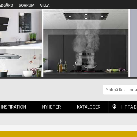
ÄDGÅRD
SOVRUM
VILLA
INSPIRATION
NYHETER
KATALOGER
HITTA 