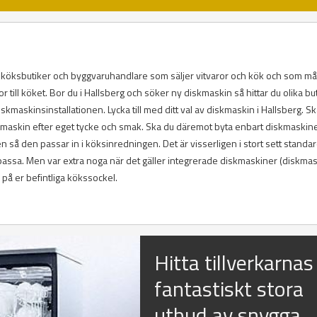
er, köksbutiker och byggvaruhandlare som säljer vitvaror och kök och som m
 till köket. Bor du i Hallsberg och söker ny diskmaskin så hittar du olika bu
kmaskinsinstallationen. Lycka till med ditt val av diskmaskin i Hallsberg. S
diskmaskin efter eget tycke och smak. Ska du däremot byta enbart diskmaskine
så den passar in i köksinredningen. Det är visserligen i stort sett standar
ssa. Men var extra noga när det gäller integrerade diskmaskiner (diskma
å er befintliga kökssockel.
Hitta tillverkarnas
fantastiskt stora
utbud av snygga