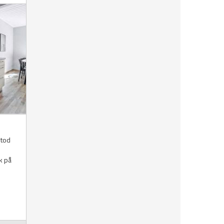
etod
k på