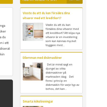
Visste du att du kan försäkra dina
vitvaror med ett kreditkort?
Visste du att du kan
ånga
försäkra dina vitvaror med
tiker
ett kreditkort? Att köpa nya
ka du
vitvaror är en investering
som kan kännas mycket
n i ett
tryggare med...
diserat
skin
Dilemman med diskmaskiner
Det är minst sagt en
djungel av olika
diskmaskiner på
marknaden idag. Det
finns i princip en
diskmaskin för varje typ av
behov, det kan...
Smarta kökslösningar