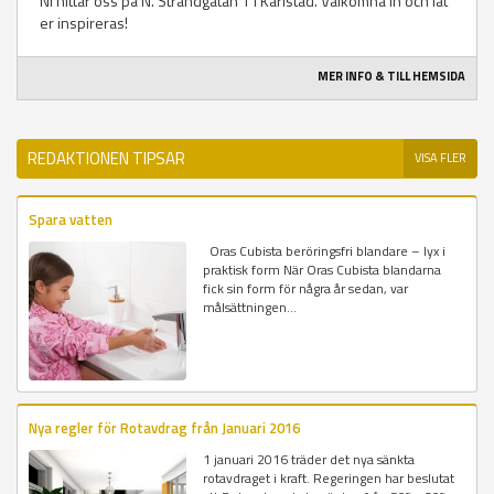
Ni hittar oss på N. Strandgatan 1 i Karlstad. Välkomna in och låt
er inspireras!
MER INFO & TILL HEMSIDA
REDAKTIONEN TIPSAR
VISA FLER
Spara vatten
Oras Cubista beröringsfri blandare – lyx i
praktisk form När Oras Cubista blandarna
fick sin form för några år sedan, var
målsättningen...
Nya regler för Rotavdrag från Januari 2016
1 januari 2016 träder det nya sänkta
rotavdraget i kraft. Regeringen har beslutat