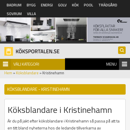
Hoppa till huvudinnehåll
BADRUM
BYGG
ENERGI
GOLV
KÖK
POOL
TRÄDGÅRD
SOVRUM
VILLA
VÄLJ KATEGORI
MENU
Hem
»
Köksblandare
» Kristinehamn
KÖKSBLANDARE - KRISTINEHAMN
Köksblandare i Kristinehamn
Är du på jakt efter köksblandare i Kristinehamn så passa på att ta
en titt bland nyheterna hos de ledande tillverkarna av