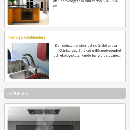
att Rot avdraget ska sänkas från 50% - 30%
av...
Trendiga köksblandare
Den största trenden just nu är det aktiva
miljötänkandet. En ökad miljömedvetenhet
och ekologiskt tänkande har gjort att varje...
ANNONSER