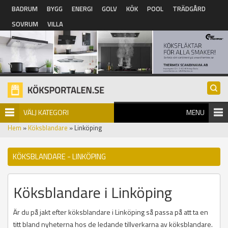
Hoppa till huvudinnehåll
BADRUM
BYGG
ENERGI
GOLV
KÖK
POOL
TRÄDGÅRD
SOVRUM
VILLA
VÄLJ KATEGORI
MENU
Hem
»
Köksblandare
» Linköping
KÖKSBLANDARE - LINKÖPING
Köksblandare i Linköping
Är du på jakt efter köksblandare i Linköping så passa på att ta en
titt bland nyheterna hos de ledande tillverkarna av köksblandare.