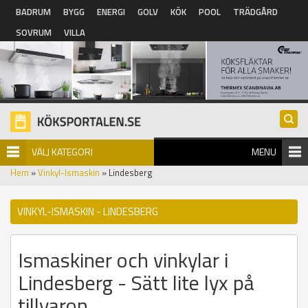
Hoppa till huvudinnehåll
BADRUM
BYGG
ENERGI
GOLV
KÖK
POOL
TRÄDGÅRD
SOVRUM
VILLA
VÄLJ KATEGORI
MENU
Hem
»
Vinkyl-Ismaskin
» Lindesberg
VINKYL-ISMASKIN - LINDESBERG
Ismaskiner och vinkylar i
Lindesberg - Sätt lite lyx på
tillvaron