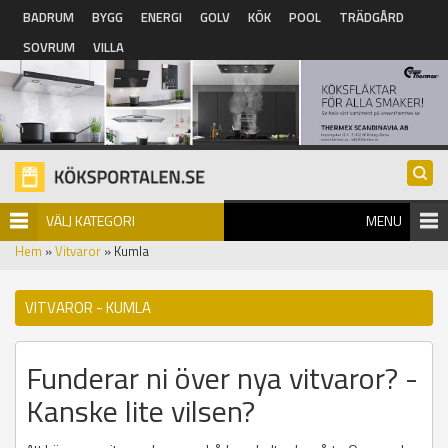
Hoppa till huvudinnehåll
BADRUM
BYGG
ENERGI
GOLV
KÖK
POOL
TRÄDGÅRD
SOVRUM
VILLA
VÄLJ KATEGORI
MENU
Hem
»
Vitvaror
» Kumla
VITVAROR - KUMLA
Funderar ni över nya vitvaror? -
Kanske lite vilsen?