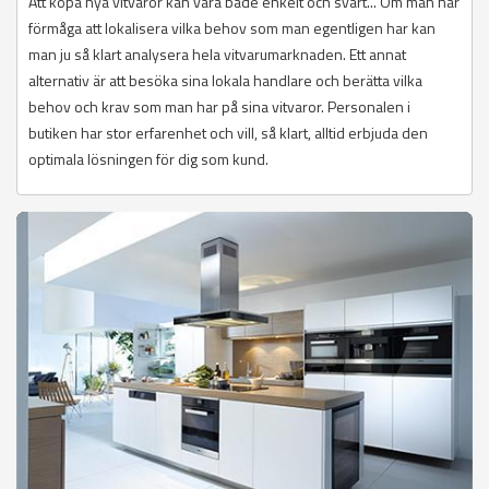
Att köpa nya vitvaror kan vara både enkelt och svårt... Om man har
förmåga att lokalisera vilka behov som man egentligen har kan
man ju så klart analysera hela vitvarumarknaden. Ett annat
alternativ är att besöka sina lokala handlare och berätta vilka
behov och krav som man har på sina vitvaror. Personalen i
butiken har stor erfarenhet och vill, så klart, alltid erbjuda den
optimala lösningen för dig som kund.