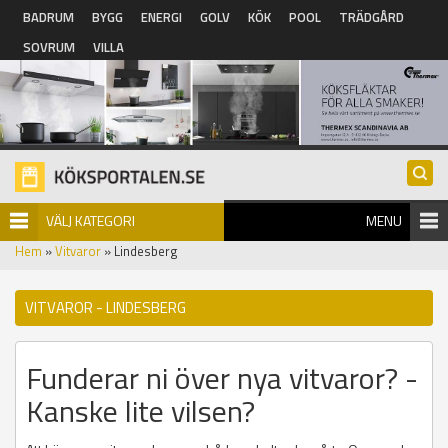
Hoppa till huvudinnehåll
BADRUM
BYGG
ENERGI
GOLV
KÖK
POOL
TRÄDGÅRD
SOVRUM
VILLA
VÄLJ KATEGORI
MENU
Hem
»
Vitvaror
» Lindesberg
VITVAROR - LINDESBERG
Funderar ni över nya vitvaror? -
Kanske lite vilsen?