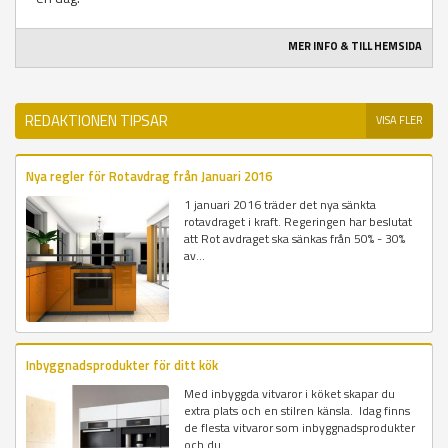
MER INFO & TILL HEMSIDA
REDAKTIONEN TIPSAR
VISA FLER
Nya regler för Rotavdrag från Januari 2016
1 januari 2016 träder det nya sänkta
rotavdraget i kraft. Regeringen har beslutat
att Rot avdraget ska sänkas från 50% - 30%
av...
Inbyggnadsprodukter för ditt kök
Med inbyggda vitvaror i köket skapar du
extra plats och en stilren känsla. Idag finns
de flesta vitvaror som inbyggnadsprodukter
och du...