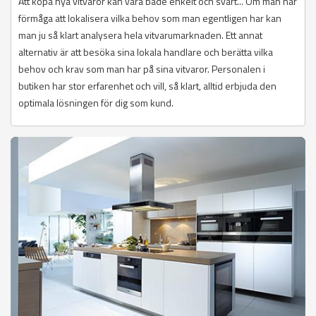
Att köpa nya vitvaror kan vara både enkelt och svårt... Om man har
förmåga att lokalisera vilka behov som man egentligen har kan
man ju så klart analysera hela vitvarumarknaden. Ett annat
alternativ är att besöka sina lokala handlare och berätta vilka
behov och krav som man har på sina vitvaror. Personalen i
butiken har stor erfarenhet och vill, så klart, alltid erbjuda den
optimala lösningen för dig som kund.