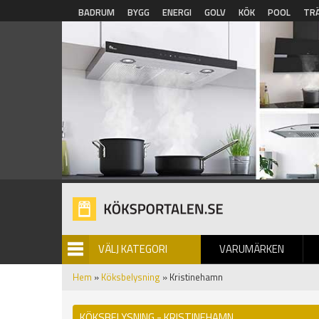
Hoppa till huvudinnehåll
BADRUM
BYGG
ENERGI
GOLV
KÖK
POOL
TR
VÄLJ KATEGORI
VARUMÄRKEN
BILDGALLERI
Hem
»
Köksbelysning
» Kristinehamn
KÖKSBELYSNING - KRISTINEHAMN