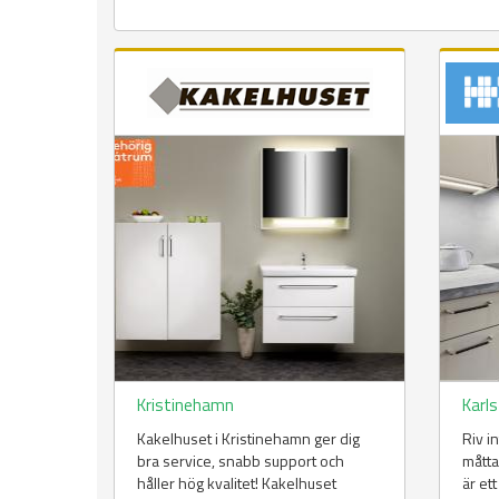
Kristinehamn
Karl
Kakelhuset i Kristinehamn ger dig
Riv in
bra service, snabb support och
måtta
håller hög kvalitet! Kakelhuset
är et