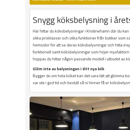
Snygg köksbelysning i året
Här hittar du köksbelysningar i Kristinehamn där du kan 
olika prisklasser och olika funktioner från butiker som 
hemsidor för att se deras köksbelysningar och hitta ins
funktionell samt köksbelysningar som höjer mysfaktorn o
hoppas du hittar någon passande modell i utbudet av k
Glöm inte av belysningen i ditt nya kök
Bygger du om hela köket kan det vara lätt att glömma b
var ute i god tid och beställ så ni hinner få er köksbelysn