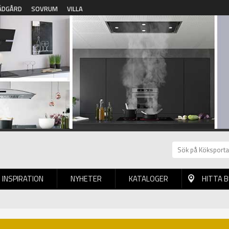
ÄDGÅRD
SOVRUM
VILLA
INSPIRATION
NYHETER
KATALOGER
HITTA 