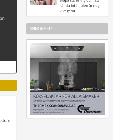
skapa stämning och rätt
känsla inför julen är nog
viktigt för...
ion
ANNONSER
aktörer