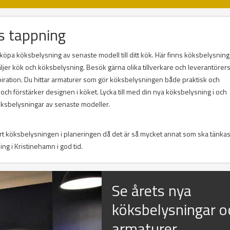
s tappning
köpa köksbelysning av senaste modell till ditt kök. Här finns köksbelysninga
säljer kök och köksbelysning. Besök gärna olika tillverkare och leverantörer
piration. Du hittar armaturer som gör köksbelysningen både praktisk och
ch förstärker designen i köket. Lycka till med din nya köksbelysning i och
öksbelysningar av senaste modeller.
ort köksbelysningen i planeringen då det är så mycket annat som ska tänkas
ing i Kristinehamn i god tid.
Se årets nya
köksbelysningar o
armaturer