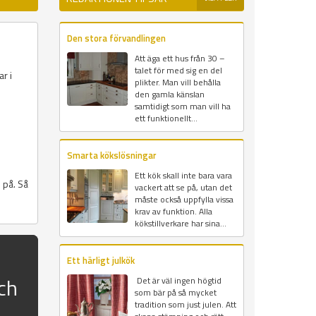
Den stora förvandlingen
Att äga ett hus från 30 –
talet för med sig en del
r i
plikter. Man vill behålla
s
den gamla känslan
samtidigt som man vill ha
ett funktionellt...
Smarta kökslösningar
Ett kök skall inte bara vara
 på. Så
vackert att se på, utan det
måste också uppfylla vissa
krav av funktion. Alla
kökstillverkare har sina...
Ett härligt julkök
ch
Det är väl ingen högtid
som bär på så mycket
tradition som just julen. Att