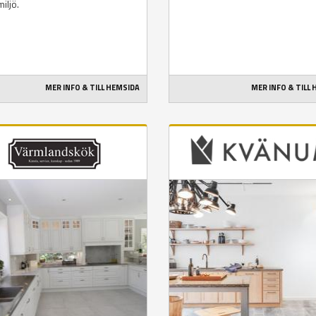
iljö.
MER INFO & TILL HEMSIDA
MER INFO & TILL