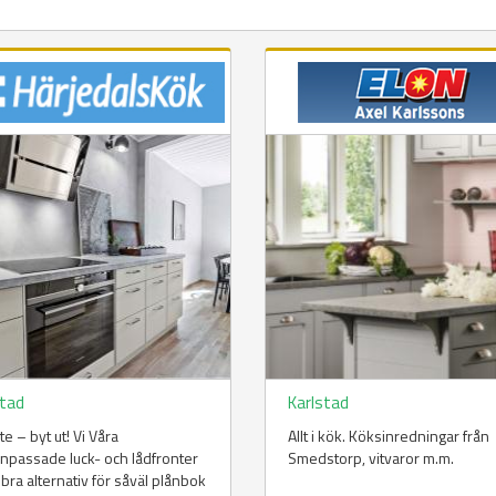
stad
Karlstad
te – byt ut! Vi Våra
Allt i kök. Köksinredningar från
npassade luck- och lådfronter
Smedstorp, vitvaror m.m.
t bra alternativ för såväl plånbok