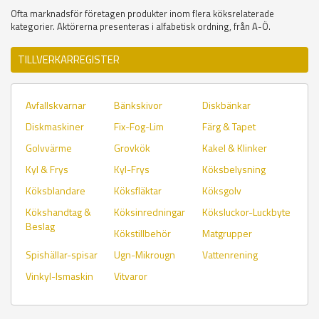
Ofta marknadsför företagen produkter inom flera köksrelaterade
kategorier. Aktörerna presenteras i alfabetisk ordning, från A-Ö.
TILLVERKARREGISTER
Avfallskvarnar
Bänkskivor
Diskbänkar
Diskmaskiner
Fix-Fog-Lim
Färg & Tapet
Golvvärme
Grovkök
Kakel & Klinker
Kyl & Frys
Kyl-Frys
Köksbelysning
Köksblandare
Köksfläktar
Köksgolv
Kökshandtag &
Köksinredningar
Köksluckor-Luckbyte
Beslag
Kökstillbehör
Matgrupper
Spishällar-spisar
Ugn-Mikrougn
Vattenrening
Vinkyl-Ismaskin
Vitvaror