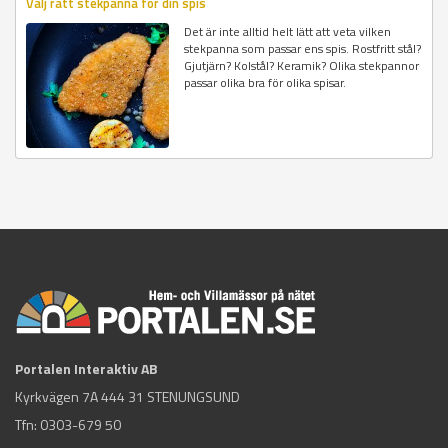
Välj rätt stekpanna för din spis
Det är inte alltid helt lätt att veta vilken
stekpanna som passar ens spis. Rostfritt stål?
Gjutjärn? Kolstål? Keramik? Olika stekpannor
passar olika bra för olika spisar.
Portalen Interaktiv AB
Kyrkvägen 7A 444 31 STENUNGSUND
Tfn:
0303-679 50