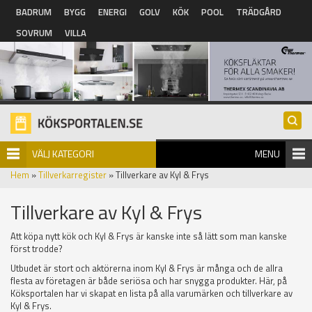
Hoppa till huvudinnehåll
BADRUM
BYGG
ENERGI
GOLV
KÖK
POOL
TRÄDGÅRD
SOVRUM
VILLA
VÄLJ KATEGORI
MENU
Hem
»
Tillverkarregister
» Tillverkare av Kyl & Frys
Tillverkare av Kyl & Frys
Att köpa nytt kök och Kyl & Frys är kanske inte så lätt som man kanske
först trodde?
Utbudet är stort och aktörerna inom Kyl & Frys är många och de allra
flesta av företagen är både seriösa och har snygga produkter. Här, på
Köksportalen har vi skapat en lista på alla varumärken och tillverkare av
Kyl & Frys.