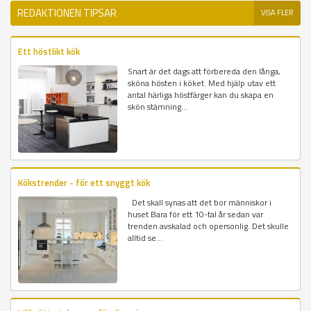
REDAKTIONEN TIPSAR
VISA FLER
Ett höstlikt kök
Snart är det dags att förbereda den långa,
sköna hösten i köket. Med hjälp utav ett
antal härliga höstfärger kan du skapa en
skön stämning...
Kökstrender - för ett snyggt kök
Det skall synas att det bor människor i
huset Bara för ett 10-tal år sedan var
trenden avskalad och opersonlig. Det skulle
alltid se...