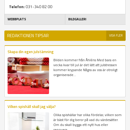
Telefon:
031-340 82 00
WEBBPLATS
BILDGALLERI
REDAKTIONEN TIPSAR
VISA FLER
Skapa din egen julstämning
Bilden kommer från Åhléns Med bara en
vecka kvar till jul är det lätt att julstressen
kommer krypande Några av oss är otroligt
organiserade...
Vilken spishäll skall jag välja?
Olika spishällar har olika fördelar, vilken som
är bäst för dig beror på vad du värdesätter.
Om du skall bygga ett nytt hus eller
renovera...