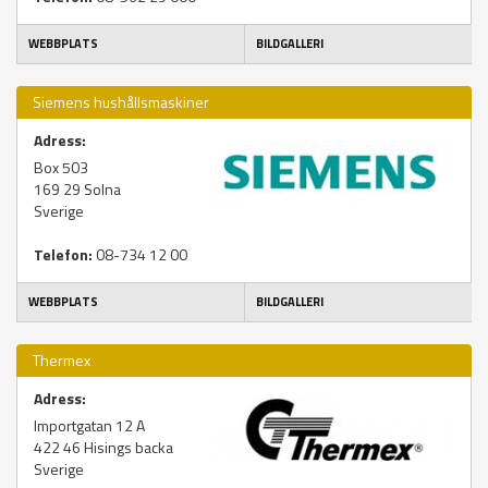
WEBBPLATS
BILDGALLERI
Siemens hushållsmaskiner
Adress:
Box 503
169 29
Solna
Sverige
Telefon:
08-734 12 00
WEBBPLATS
BILDGALLERI
Thermex
Adress:
Importgatan 12 A
422 46
Hisings backa
Sverige