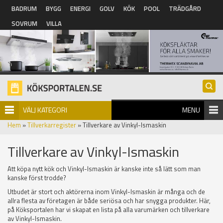
Hoppa till huvudinnehåll
BADRUM
BYGG
ENERGI
GOLV
KÖK
POOL
TRÄDGÅRD
SOVRUM
VILLA
VÄLJ KATEGORI
MENU
Hem
»
Tillverkarregister
» Tillverkare av Vinkyl-Ismaskin
Tillverkare av Vinkyl-Ismaskin
Att köpa nytt kök och Vinkyl-Ismaskin är kanske inte så lätt som man
kanske först trodde?
Utbudet är stort och aktörerna inom Vinkyl-Ismaskin är många och de
allra flesta av företagen är både seriösa och har snygga produkter. Här,
på Köksportalen har vi skapat en lista på alla varumärken och tillverkare
av Vinkyl-Ismaskin.