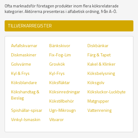
Ofta marknadsför företagen produkter inom flera köksrelaterade
kategorier. Aktörerna presenteras i alfabetisk ordning, från A-Ö.
TILLVERKARREGISTER
Avfallskvarnar
Bänkskivor
Diskbänkar
Diskmaskiner
Fix-Fog-Lim
Färg & Tapet
Golvvärme
Grovkök
Kakel & Klinker
Kyl & Frys
Kyl-Frys
Köksbelysning
Köksblandare
Köksfläktar
Köksgolv
Kökshandtag &
Köksinredningar
Köksluckor-Luckbyte
Beslag
Kökstillbehör
Matgrupper
Spishällar-spisar
Ugn-Mikrougn
Vattenrening
Vinkyl-Ismaskin
Vitvaror