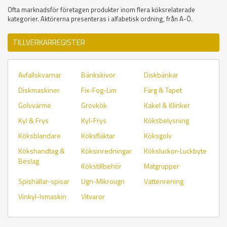
Ofta marknadsför företagen produkter inom flera köksrelaterade
kategorier. Aktörerna presenteras i alfabetisk ordning, från A-Ö.
TILLVERKARREGISTER
Avfallskvarnar
Bänkskivor
Diskbänkar
Diskmaskiner
Fix-Fog-Lim
Färg & Tapet
Golvvärme
Grovkök
Kakel & Klinker
Kyl & Frys
Kyl-Frys
Köksbelysning
Köksblandare
Köksfläktar
Köksgolv
Kökshandtag &
Köksinredningar
Köksluckor-Luckbyte
Beslag
Kökstillbehör
Matgrupper
Spishällar-spisar
Ugn-Mikrougn
Vattenrening
Vinkyl-Ismaskin
Vitvaror