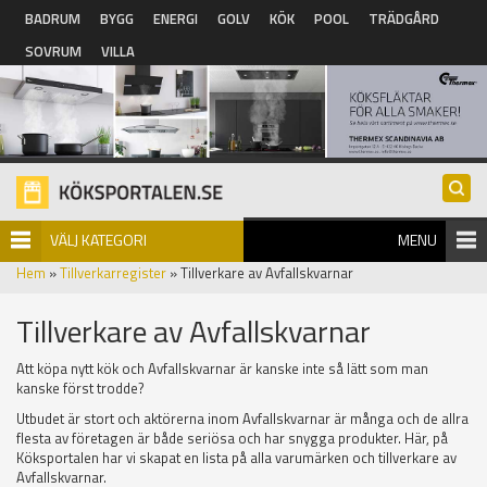
Hoppa till huvudinnehåll
BADRUM
BYGG
ENERGI
GOLV
KÖK
POOL
TRÄDGÅRD
SOVRUM
VILLA
VÄLJ KATEGORI
MENU
Hem
»
Tillverkarregister
» Tillverkare av Avfallskvarnar
Tillverkare av Avfallskvarnar
Att köpa nytt kök och Avfallskvarnar är kanske inte så lätt som man
kanske först trodde?
Utbudet är stort och aktörerna inom Avfallskvarnar är många och de allra
flesta av företagen är både seriösa och har snygga produkter. Här, på
Köksportalen har vi skapat en lista på alla varumärken och tillverkare av
Avfallskvarnar.