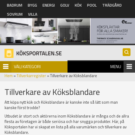
Hoppa till huvudinnehåll
BADRUM
BYGG
ENERGI
GOLV
KÖK
POOL
TRÄDGÅRD
SOVRUM
VILLA
VÄLJ KATEGORI
MENU
Hem
»
Tillverkarregister
» Tillverkare av Köksblandare
Tillverkare av Köksblandare
Att köpa nytt kök och Köksblandare är kanske inte så lätt som man
kanske först trodde?
Utbudet är stort och aktörerna inom Köksblandare är många och de allra
flesta av företagen är både seriösa och har snygga produkter. Här, på
Köksportalen har vi skapat en lista på alla varumärken och tillverkare av
Köksblandare.