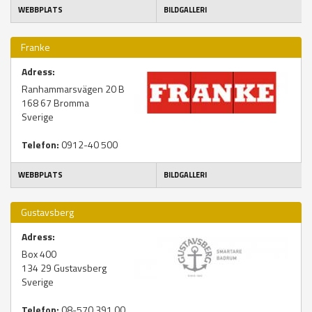
WEBBPLATS
BILDGALLERI
Franke
Adress:
Ranhammarsvägen 20 B
168 67
Bromma
Sverige
Telefon:
0912-40 500
WEBBPLATS
BILDGALLERI
Gustavsberg
Adress:
Box 400
134 29
Gustavsberg
Sverige
Telefon:
08-570 391 00