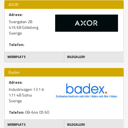
AXOR
Adress:
Svangatan 2B
416 68
Göteborg
Sverige
Telefon:
WEBBPLATS
BILDGALLERI
Badex
Adress:
Industrivägen 13 1 tr
171 48
Solna
Sverige
Telefon:
08-644 05 60
WEBBPLATS
BILDGALLERI