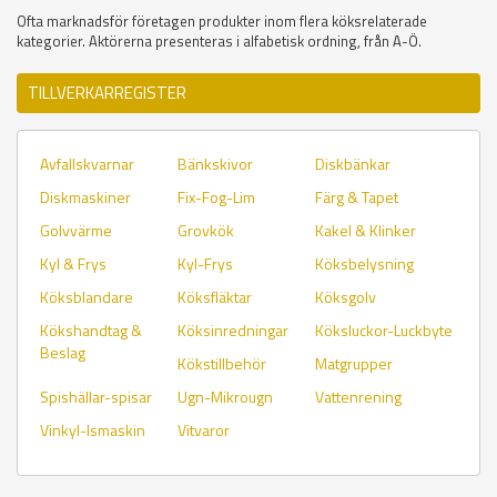
Ofta marknadsför företagen produkter inom flera köksrelaterade
kategorier. Aktörerna presenteras i alfabetisk ordning, från A-Ö.
TILLVERKARREGISTER
Avfallskvarnar
Bänkskivor
Diskbänkar
Diskmaskiner
Fix-Fog-Lim
Färg & Tapet
Golvvärme
Grovkök
Kakel & Klinker
Kyl & Frys
Kyl-Frys
Köksbelysning
Köksblandare
Köksfläktar
Köksgolv
Kökshandtag &
Köksinredningar
Köksluckor-Luckbyte
Beslag
Kökstillbehör
Matgrupper
Spishällar-spisar
Ugn-Mikrougn
Vattenrening
Vinkyl-Ismaskin
Vitvaror