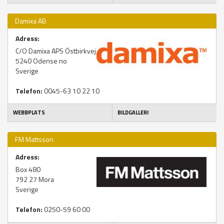
Damixa AB
Adress:
C/O Damixa APS Östbirkvej 2
5240
Odense no
Sverige
Telefon:
0045-63 10 22 10
WEBBPLATS
BILDGALLERI
FM Mattsson
Adress:
Box 480
792 27
Mora
Sverige
Telefon:
0250-59 60 00