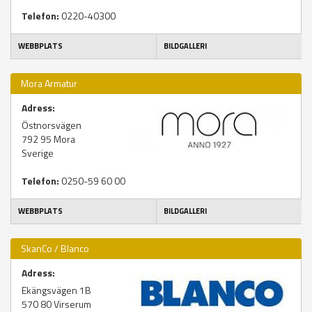
Telefon:
0220-40300
WEBBPLATS
BILDGALLERI
Mora Armatur
Adress:
Östnorsvägen
792 95
Mora
Sverige
Telefon:
0250-59 60 00
WEBBPLATS
BILDGALLERI
SkanCo / Blanco
Adress:
Ekängsvägen 1B
570 80
Virserum