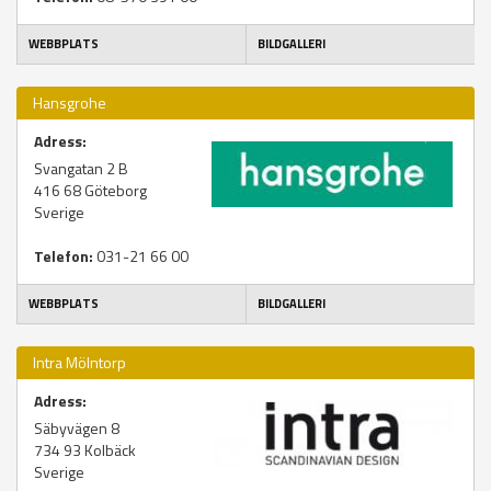
WEBBPLATS
BILDGALLERI
Hansgrohe
Adress:
Svangatan 2 B
416 68
Göteborg
Sverige
Telefon:
031-21 66 00
WEBBPLATS
BILDGALLERI
Intra Mölntorp
Adress:
Säbyvägen 8
734 93
Kolbäck
Sverige