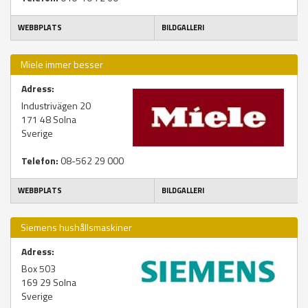
WEBBPLATS
BILDGALLERI
Miele immer besser
Adress:
Industrivägen 20
171 48
Solna
Sverige
Telefon:
08-562 29 000
WEBBPLATS
BILDGALLERI
Siemens hushållsmaskiner
Adress:
Box 503
169 29
Solna
Sverige