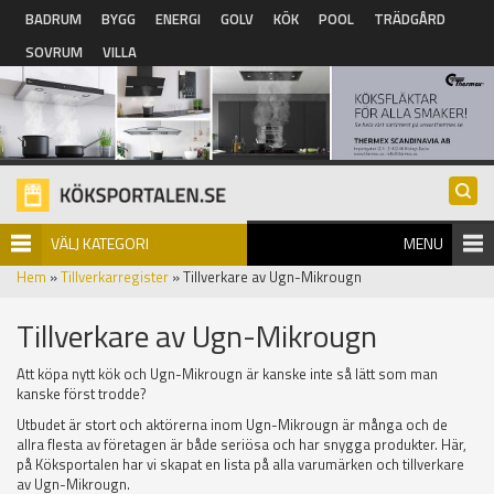
Hoppa till huvudinnehåll
BADRUM
BYGG
ENERGI
GOLV
KÖK
POOL
TRÄDGÅRD
SOVRUM
VILLA
VÄLJ KATEGORI
MENU
Hem
»
Tillverkarregister
» Tillverkare av Ugn-Mikrougn
Tillverkare av Ugn-Mikrougn
Att köpa nytt kök och Ugn-Mikrougn är kanske inte så lätt som man
kanske först trodde?
Utbudet är stort och aktörerna inom Ugn-Mikrougn är många och de
allra flesta av företagen är både seriösa och har snygga produkter. Här,
på Köksportalen har vi skapat en lista på alla varumärken och tillverkare
av Ugn-Mikrougn.