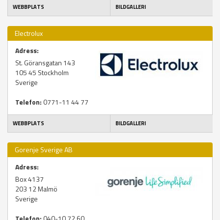
WEBBPLATS
BILDGALLERI
Electrolux
Adress:
St. Göransgatan 143
105 45
Stockholm
Sverige
Telefon:
0771-11 44 77
WEBBPLATS
BILDGALLERI
Gorenje Sverige AB
Adress:
Box 4137
203 12
Malmö
Sverige
Telefon:
040-10 72 60