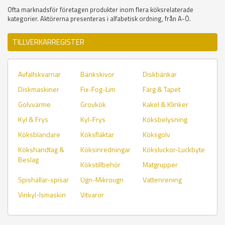
Ofta marknadsför företagen produkter inom flera köksrelaterade
kategorier. Aktörerna presenteras i alfabetisk ordning, från A-Ö.
TILLVERKARREGISTER
Avfallskvarnar
Bänkskivor
Diskbänkar
Diskmaskiner
Fix-Fog-Lim
Färg & Tapet
Golvvärme
Grovkök
Kakel & Klinker
Kyl & Frys
Kyl-Frys
Köksbelysning
Köksblandare
Köksfläktar
Köksgolv
Kökshandtag &
Köksinredningar
Köksluckor-Luckbyte
Beslag
Kökstillbehör
Matgrupper
Spishällar-spisar
Ugn-Mikrougn
Vattenrening
Vinkyl-Ismaskin
Vitvaror